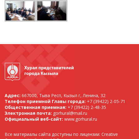
Адрес:
667000, Тыва Респ, Кызыл г, Ленина, 32
Телефон приемной Главы города:
+7 (39422) 2-05-71
Общественная приемная:
+7 (39422) 2-48-35
Электронная почта:
gorhural@mail.ru
Официальный веб-сайт:
www.gorhural.ru
Все материалы сайта доступны по лицензии: Creative