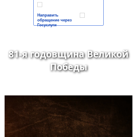
Направить
обращение через
Госуслуги
81-я годовщина Великой
Победы