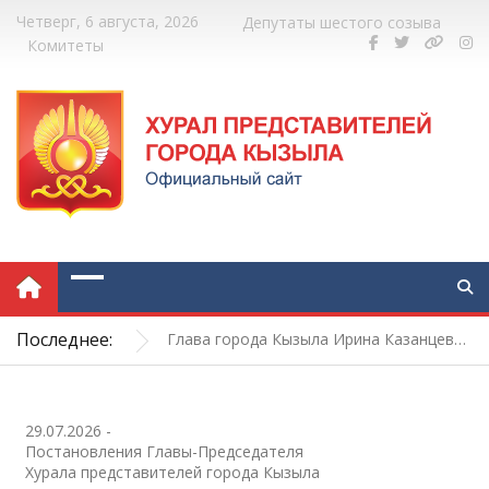
Четверг, 6 августа, 2026
Депутаты шестого созыва
Комитеты
Отличная возможность повысить квалификацию муниципальным служащим
Новый понтонный причал в Кызыле: работы завершатся в течение трёх дней
Выездная встреча с жителями МКД по улице Иркутская, дома 1–4
Глава города Кызыла Ирина Казанцева поздравила с 92-летием Почётного гражданина города Кызыла Григория Чоодуевича Ширшина
Последнее:
Сегодня день рождения отмечает Почетный гражданин города Кызыла Григорий Чоодуевич Ширшин!
Отличная возможность повысить квалификацию муниципальным служащим
Новый понтонный причал в Кызыле: работы завершатся в течение трёх дней
29.07.2026
-
Постановления Главы-Председателя
Хурала представителей города Кызыла