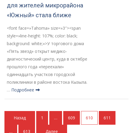
для жителей микрорайона
«Южный» стала ближе
<font face=»Tahoma» size=»3″><span
style=»line-height: 107%; color: black;
background: white;»>У торгового дома
«Пять звезд» открыт медико-
диагностический центр, куда в октябре
прошлого года «переехали»
одиннадцать участков городской
поликлиники в районе востока Кызыла.
…
Подробнее
Пагинация
Назад
1
…
609
610
611
записей
…
613
Далее