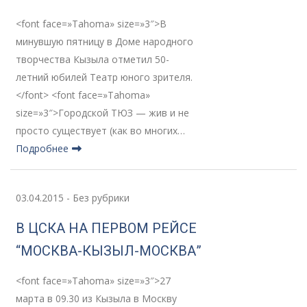
<font face=»Tahoma» size=»3″>В
минувшую пятницу в Доме народного
творчества Кызыла отметил 50-
летний юбилей Театр юного зрителя.
</font> <font face=»Tahoma»
size=»3″>Городской ТЮЗ — жив и не
просто существует (как во многих…
Подробнее
03.04.2015
-
Без рубрики
В ЦСКА НА ПЕРВОМ РЕЙСЕ
“МОСКВА-КЫЗЫЛ-МОСКВА”
<font face=»Tahoma» size=»3″>27
марта в 09.30 из Кызыла в Москву