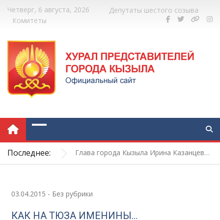
Четверг, 6 августа, 2026
Депутаты шестого созыва
Комитеты
Отличная возможность повысить квалификацию муниципальным служащим
Новый понтонный причал в Кызыле: работы завершатся в течение трёх дней
Выездная встреча с жителями МКД по улице Иркутская, дома 1–4
Последнее:
Глава города Кызыла Ирина Казанцева поздравила с 92-летием Почётного гражданина города Кызыла Григория Чоодуевича Ширшина
Сегодня день рождения отмечает Почетный гражданин города Кызыла Григорий Чоодуевич Ширшин!
Отличная возможность повысить квалификацию муниципальным служащим
Новый понтонный причал в Кызыле: работы завершатся в течение трёх дней
03.04.2015
-
Без рубрики
КАК НА ТЮЗА ИМЕНИНЫ…