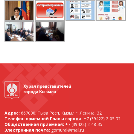
Адрес:
667000, Тыва Респ, Кызыл г, Ленина, 32
Телефон приемной Главы города:
+7 (39422) 2-05-71
Общественная приемная:
+7 (39422) 2-48-35
Электронная почта:
gorhural@mail.ru