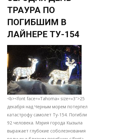
ТРАУРА ПО
ПОГИБШИМ В
ЛАЙНЕРЕ ТУ-154
<b><font face=»Tahoma» size=»3″>25
декабря над Черным морем потерпел
катастрофу самолет Ту-154. Погибли
92 человека. Мэрия города Кызыла
выражает глубокие соболезнования
родным и близким погибших.</font>