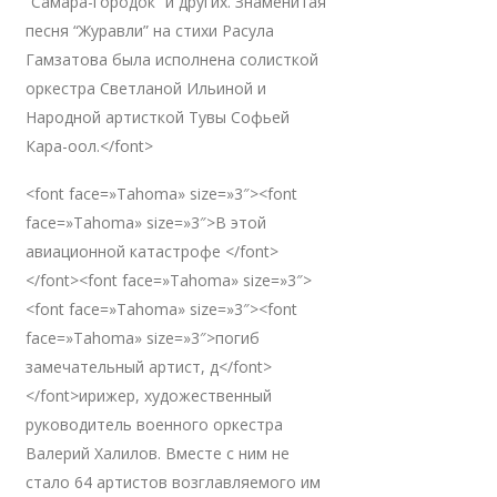
“Самара-городок” и других. Знаменитая
песня “Журавли” на стихи Расула
Гамзатова была исполнена солисткой
оркестра Светланой Ильиной и
Народной артисткой Тувы Софьей
Кара-оол.</font>
<font face=»Tahoma» size=»3″><font
face=»Tahoma» size=»3″>В этой
авиационной катастрофе </font>
</font><font face=»Tahoma» size=»3″>
<font face=»Tahoma» size=»3″><font
face=»Tahoma» size=»3″>погиб
замечательный артист, д</font>
</font>ирижер, художественный
руководитель военного оркестра
Валерий Халилов. Вместе с ним не
стало 64 артистов возглавляемого им