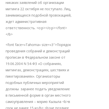
никаких заявлений об организации
митинга 22 октября не поступало. Лиц,
занимающихся подобной провокацией,
ждет административная
ответственность. <o:p></o:p></font>
</b>
<font face=»Tahoma» size=»3″>Порядок
проведения собраний и демонстраций
прописан в Федеральном законе от
19.06.2004 N 54-ФЗ «О собраниях,
митингах, демонстрациях, шествиях и
пикетированиях». Организаторы
подобных публичных мероприятий
должны заранее подать уведомление
в письменной форме в орган местного
самоуправления – мэрию Кызыла <b>в
срок не ранее 15 и</b> <b>не позднее