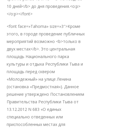
10 дней</b> до дня проведения.<o:p>
</o:p></font>
<font face=»Tahoma» size=»3″>Кроме
этого, в городе проведение публичных
мероприятий возможно <b>только в
двух местах</b>. Это центральная
площадь Национального парка
культуры и отдыха Республики Тыва и
площадь перед сквером
«Молодежный» на улице Ленина
(остановка «Предмостная»). Данное
решение утверждено Постановлением
Правительства Республики Тыва от
13.12.2012 N 683 «О единых
специально отведенных или
приспособленных местах для