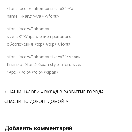
<font face=»Tahoma» size=»3″><a
name=»Par2″></a> </font>
<font face=»Tahoma»
size=»3″>Управление правового
обеспечения <o:p></o:p></font>
<font face=»Tahoma» size=»3″>мэрии
Кызыла </font><span style=»font-size:
14pt;»><o:p></o:p></span>
Навигация
НАШИ НАЛОГИ – ВКЛАД В РАЗВИТИЕ ГОРОДА
по
СПАСЛИ ПО ДОРОГЕ ДОМОЙ
записям
Добавить комментарий