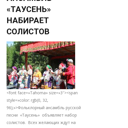
«ТАУСЕНЬ»
НАБИРАЕТ
СОЛИСТОВ
<font face=»Tahoma» size=»3″><span
style=»color: rgb(0, 32,
96);»>Фольклорный ансамбль русской
песни «Таусень» объявляет набор
солистов. Всех желающих ждут на