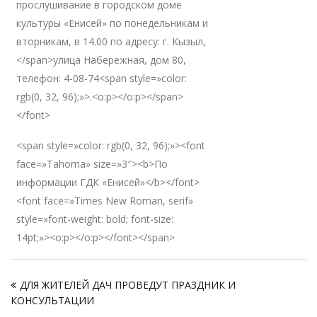
прослушивание в городском доме
культуры «Енисей» по понедельникам и
вторникам, в 14.00 по адресу: г. Кызыл,
</span>улица Набережная, дом 80,
телефон: 4-08-74<span style=»color:
rgb(0, 32, 96);»>.<o:p></o:p></span>
</font>
<span style=»color: rgb(0, 32, 96);»><font
face=»Tahoma» size=»3″><b>По
информации ГДК «Енисей»</b></font>
<font face=»Times New Roman, serif»
style=»font-weight: bold; font-size:
14pt;»><o:p></o:p></font></span>
Навигация
ДЛЯ ЖИТЕЛЕЙ ДАЧ ПРОВЕДУТ ПРАЗДНИК И
по
КОНСУЛЬТАЦИИ