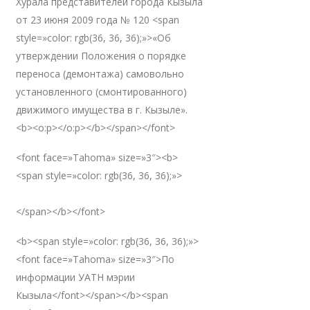
Хурала представителей города Кызыла
от 23 июня 2009 года № 120 <span
style=»color: rgb(36, 36, 36);»>«Об
утверждении Положения о порядке
переноса (демонтажа) самовольно
установленного (смонтированного)
движимого имущества в г. Кызыле».
<b><o:p></o:p></b></span></font>
<font face=»Tahoma» size=»3″><b>
<span style=»color: rgb(36, 36, 36);»>
</span></b></font>
<b><span style=»color: rgb(36, 36, 36);»>
<font face=»Tahoma» size=»3″>По
информации УАТН мэрии
Кызыла</font></span></b><span