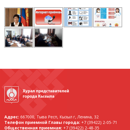
Адрес:
667000, Тыва Респ, Кызыл г, Ленина, 32
Телефон приемной Главы города:
+7 (39422) 2-05-71
Общественная приемная:
+7 (39422) 2-48-35