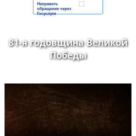
Направить
обращение через
Госуслуги
81-я годовщина Великой
Победы