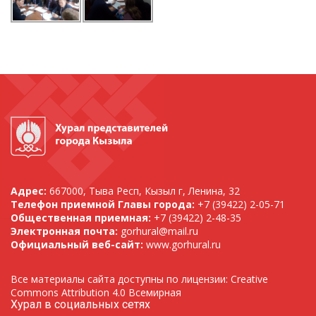
Адрес:
667000, Тыва Респ, Кызыл г, Ленина, 32
Телефон приемной Главы города:
+7 (39422) 2-05-71
Общественная приемная:
+7 (39422) 2-48-35
Электронная почта:
gorhural@mail.ru
Официальный веб-сайт:
www.gorhural.ru
Все материалы сайта доступны по лицензии: Creative
Commons Attribution 4.0 Всемирная
Хурал в социальных сетях