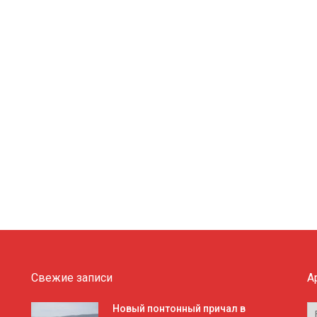
Свежие записи
А
А
Новый понтонный причал в