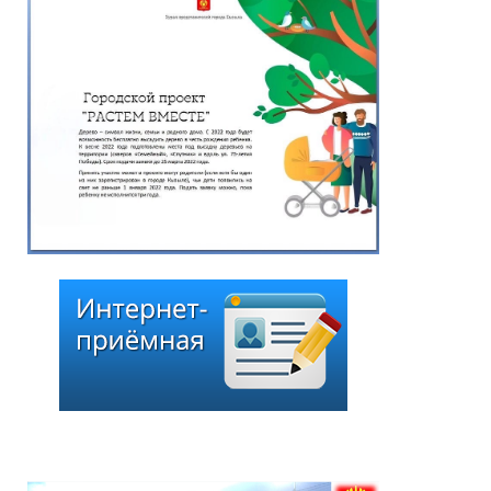
Глава города Кызыла
це
Ирина Казанцева
поздравила с 92-летием
Почётного гражданина
города Кызыла Григория
Чоодуевича Ширшина
05.08.2026