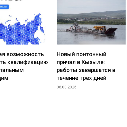
й понтонный
Выездная встреча с
ал в Кызыле:
жителями МКД по ули
ты завершатся в
Иркутская, дома 1–4
ние трёх дней
06.08.2026
2026