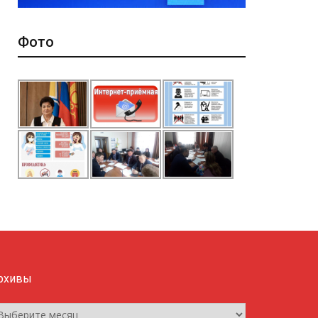
Фото
рхивы
рхивы