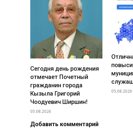
Отличная возможность
Новы
повысить квалификацию
прич
рождения
муниципальным
рабо
етный
служащим
тече
ода
05.08.2026
06.08.
ий
ршин!
Добавить комментарий