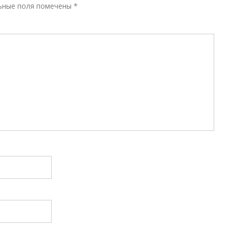
Р
ьные поля помечены
*