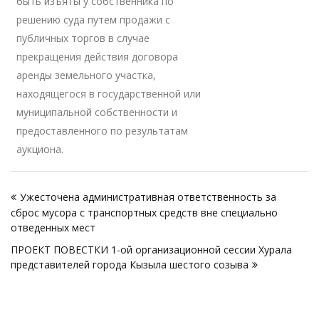
быть изъяты у собственника по
решению суда путем продажи с
публичных торгов в случае
прекращения действия договора
аренды земельного участка,
находящегося в государственной или
муниципальной собственности и
предоставленного по результатам
аукциона.
Навигация
Ужесточена административная ответственность за
по
сброс мусора с транспортных средств вне специально
записям
отведенных мест
ПРОЕКТ ПОВЕСТКИ 1-ой организационной сессии Хурала
представителей города Кызыла шестого созыва