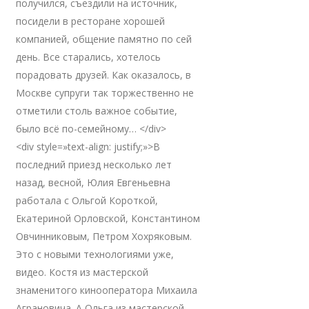
получился, съездили на источник,
посидели в ресторане хорошей
компанией, общение памятно по сей
день. Все старались, хотелось
порадовать друзей. Как оказалось, в
Москве супруги так торжественно не
отметили столь важное событие,
было всё по-семейному… </div>
<div style=»text-align: justify;»>В
последний приезд несколько лет
назад, весной, Юлия Евгеньевна
работала с Ольгой Короткой,
Екатериной Орловской, Константином
Овчинниковым, Петром Хохряковым.
Это с новыми технологиями уже,
видео. Костя из мастерской
знаменитого кинооператора Михаила
Аграновича. А Ольга из мастерской