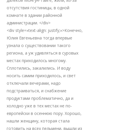
далекой Монгун-Тайге, жили, из-за
отсутствия гостиницы, в одной
комнате в здании районной
администрации. </div>
<div style=»text-align: justify;»>Конечно,
Юлия Евгеньевна тогда впервые
узнала о существовании такого
региона, а уж удивляться в суровых
местах приходилось многому.
Сплотились, закалились. И воду
носить самим приходилось, и свет
отключали вечерами, надо
подстраиваться, и снабжение
продуктами проблематично, да и
холодно уже в тех местах не по-
европейски в осеннюю пору. Хорошо,
нашли женщину, которая стала
готовить на всех пельмени, вышли из