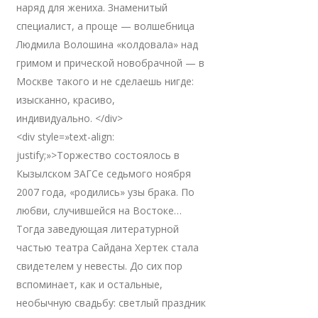
наряд для жениха. Знаменитый
специалист, а проще — волшебница
Людмила Волошина «колдовала» над
гримом и прической новобрачной — в
Москве такого и не сделаешь нигде:
изысканно, красиво,
индивидуально. </div>
<div style=»text-align:
justify;»>Торжество состоялось в
Кызылском ЗАГСе седьмого ноября
2007 года, «родились» узы брака. По
любви, случившейся на Востоке…
Тогда заведующая литературной
частью театра Сайдана Хертек стала
свидетелем у невесты. До сих пор
вспоминает, как и остальные,
необычную свадьбу: светлый праздник