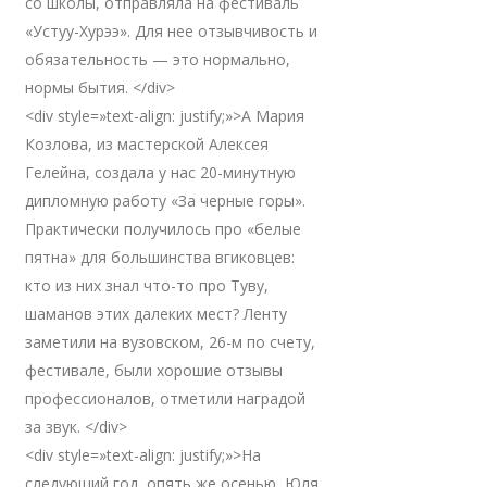
со школы, отправляла на фестиваль
«Устуу-Хурээ». Для нее отзывчивость и
обязательность — это нормально,
нормы бытия. </div>
<div style=»text-align: justify;»>А Мария
Козлова, из мастерской Алексея
Гелейна, создала у нас 20-минутную
дипломную работу «За черные горы».
Практически получилось про «белые
пятна» для большинства вгиковцев:
кто из них знал что-то про Туву,
шаманов этих далеких мест? Ленту
заметили на вузовском, 26-м по счету,
фестивале, были хорошие отзывы
профессионалов, отметили наградой
за звук. </div>
<div style=»text-align: justify;»>На
следующий год, опять же осенью, Юля