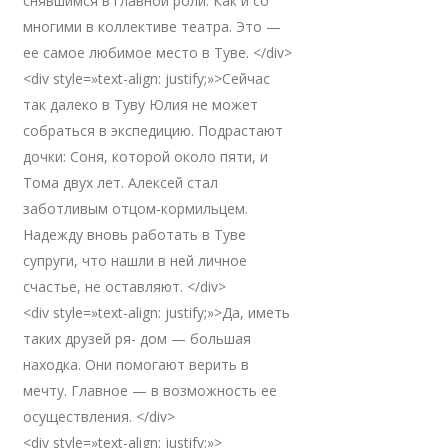
снявшимся в главной роли. Как и со
многими в коллективе театра. Это —
ее самое любимое место в Туве. </div>
<div style=»text-align: justify;»>Сейчас
так далеко в Туву Юлия не может
собраться в экспедицию. Подрастают
дочки: Соня, которой около пяти, и
Тома двух лет. Алексей стал
заботливым отцом-кормильцем.
Надежду вновь работать в Туве
супруги, что нашли в ней личное
счастье, не оставляют. </div>
<div style=»text-align: justify;»>Да, иметь
таких друзей ря- дом — большая
находка. Они помогают верить в
мечту. Главное — в возможность ее
осуществления. </div>
<div style=»text-align: justify;»>