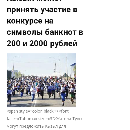
принять участие в
конкурсе на
символы банкнот в
200 и 2000 рублей
<span style=»color: black;»><font
face=»Tahoma» size=»3″>Жители Тувы
могут предложить Кызыл для