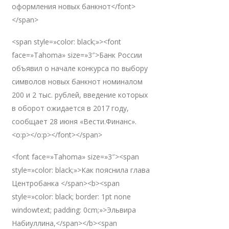
оформления новых банкнот</font>
</span>
<span style=»color: black;»><font
face=»Tahoma» size=»3″>Банк России
объявил о начале конкурса по выбору
символов новых банкнот номиналом
200 и 2 тыс. рублей, введение которых
в оборот ожидается в 2017 году,
сообщает 28 июня «Вести.Финанс».
<o:p></o:p></font></span>
<font face=»Tahoma» size=»3″><span
style=»color: black;»>Как пояснила глава
Центробанка </span><b><span
style=»color: black; border: 1pt none
windowtext; padding: 0cm;»>Эльвира
Набиуллина,</span></b><span