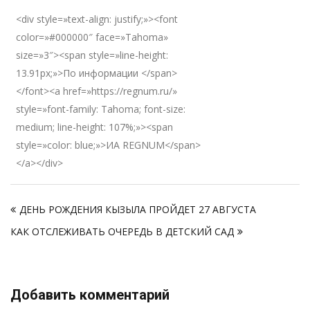
<div style=»text-align: justify;»><font
color=»#000000″ face=»Tahoma»
size=»3″><span style=»line-height:
13.91px;»>По информации </span>
</font><a href=»https://regnum.ru/»
style=»font-family: Tahoma; font-size:
medium; line-height: 107%;»><span
style=»color: blue;»>ИА REGNUM</span>
</a></div>
Навигация
ДЕНЬ РОЖДЕНИЯ КЫЗЫЛА ПРОЙДЕТ 27 АВГУСТА
по
КАК ОТСЛЕЖИВАТЬ ОЧЕРЕДЬ В ДЕТСКИЙ САД
записям
Добавить комментарий