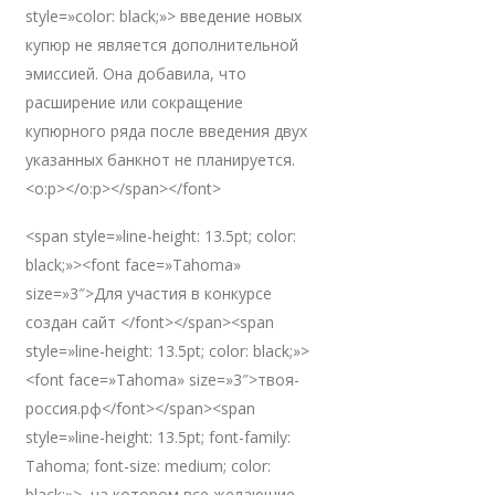
style=»color: black;»> введение новых
купюр не является дополнительной
эмиссией. Она добавила, что
расширение или сокращение
купюрного ряда после введения двух
указанных банкнот не планируется.
<o:p></o:p></span></font>
<span style=»line-height: 13.5pt; color:
black;»><font face=»Tahoma»
size=»3″>Для участия в конкурсе
создан сайт </font></span><span
style=»line-height: 13.5pt; color: black;»>
<font face=»Tahoma» size=»3″>твоя-
россия.рф</font></span><span
style=»line-height: 13.5pt; font-family:
Tahoma; font-size: medium; color:
black;»>, на котором все желающие