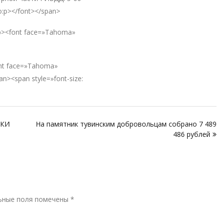
o:p></font></span>
o:p><font face=»Tahoma»
font face=»Tahoma»
><span style=»font-size:
ИКИ
На памятник тувинским добровольцам собрано 7 489
486 рублей
Р
ьные поля помечены
*