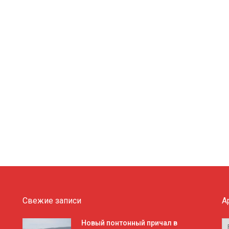
Свежие записи
А
А
Новый понтонный причал в