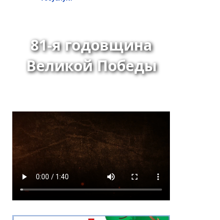
81-я годовщина
Великой Победы
*
ейтинг