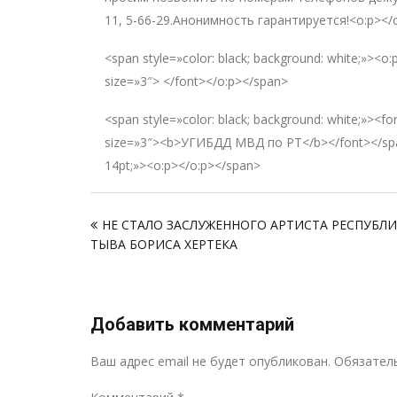
11, 5-66-29.Анонимность гарантируется!<o:p></
<span style=»color: black; background: white;»><
size=»3″> </font></o:p></span>
<span style=»color: black; background: white;»><
size=»3″><b>УГИБДД МВД по РТ</b></font></span
14pt;»><o:p></o:p></span>
Навигация
НЕ СТАЛО ЗАСЛУЖЕННОГО АРТИСТА РЕСПУБЛ
по
ТЫВА БОРИСА ХЕРТЕКА
записям
Добавить комментарий
Ваш адрес email не будет опубликован.
Обязател