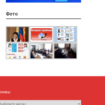
Фото
рхивы
рхивы