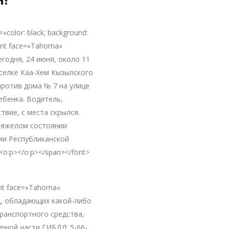
=»color: black; background:
ont face=»Tahoma»
егодня, 24 июня, около 11
оселке Каа-Хем Кызылского
против дома № 7 на улице
ебенка. Водитель,
вие, с места скрылся.
 тяжелом состоянии
ии Республиканской
<o:p></o:p></span></font>
font face=»Tahoma»
ц, обладающих какой-либо
ранспортного средства,
рной части ГИБДД: 5-66-