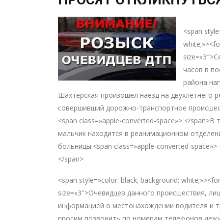
<span style
white;»><f
size=»3″>С
часов в п
района на
Шахтерская произошел наезд на двухлетнего р
совершивший дорожно-транспортное происшест
<span class=»apple-converted-space»> </span>В
мальчик находится в реанимационном отделен
больницы.<span class=»apple-converted-space»> 
</span>
<span style=»color: black; background: white;»><
size=»3″>Очевидцев данного происшествия, ли
информацией о местонахождении водителя и т
просим позвонить по номерам телефонов дежу