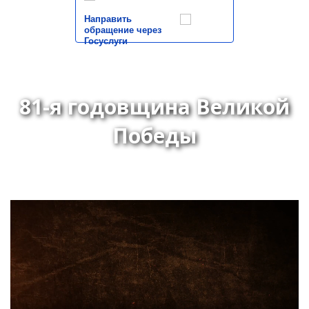
Направить
обращение через
Госуслуги
81-я годовщина Великой
Победы