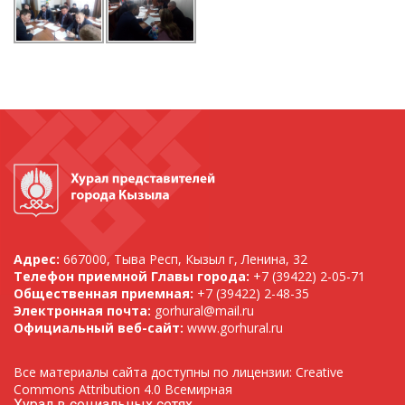
Адрес:
667000, Тыва Респ, Кызыл г, Ленина, 32
Телефон приемной Главы города:
+7 (39422) 2-05-71
Общественная приемная:
+7 (39422) 2-48-35
Электронная почта:
gorhural@mail.ru
Официальный веб-сайт:
www.gorhural.ru
Все материалы сайта доступны по лицензии: Creative
Commons Attribution 4.0 Всемирная
Хурал в социальных сетях