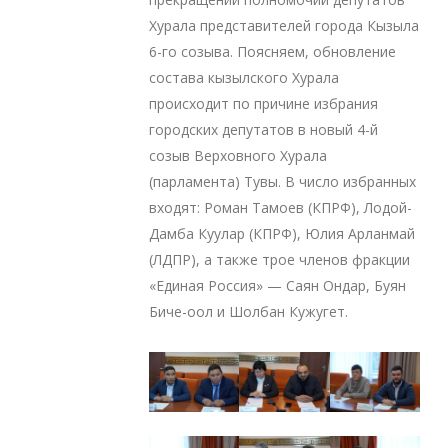
Хурала представителей города Кызыла
6-го созыва. Поясняем, обновление
состава кызылского Хурала
происходит по причине избрания
городских депутатов в новый 4-й
созыв Верховного Хурала
(парламента) Тувы. В число избранных
входят: Роман Тамоев (КПРФ), Лодой-
Дамба Куулар (КПРФ), Юлия Арланмай
(ЛДПР), а также трое членов фракции
«Единая Россия» — Саян Ондар, Буян
Биче-оол и Шолбан Кужугет.