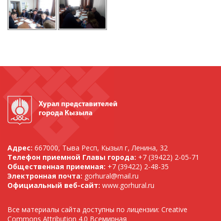
Адрес:
667000, Тыва Респ, Кызыл г, Ленина, 32
Телефон приемной Главы города:
+7 (39422) 2-05-71
Общественная приемная:
+7 (39422) 2-48-35
Электронная почта:
gorhural@mail.ru
Официальный веб-сайт:
www.gorhural.ru
Все материалы сайта доступны по лицензии: Creative
Commons Attribution 4.0 Всемирная