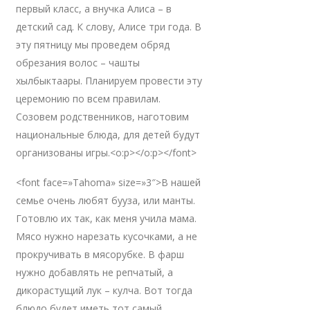
первый класс, а внучка Алиса – в
детский сад. К слову, Алисе три года. В
эту пятницу мы проведем обряд
обрезания волос – чашты
хылбыктаары. Планируем провести эту
церемонию по всем правилам.
Созовем родственников, наготовим
национальные блюда, для детей будут
организованы игры.<o:p></o:p></font>
<font face=»Tahoma» size=»3″>В нашей
семье очень любят бууза, или манты.
Готовлю их так, как меня учила мама.
Мясо нужно нарезать кусочками, а не
прокручивать в мясорубке. В фарш
нужно добавлять не репчатый, а
дикорастущий лук – кулча. Вот тогда
блюдо будет иметь тот самый