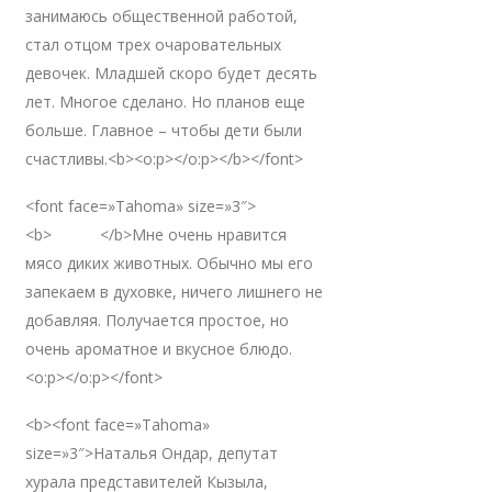
занимаюсь общественной работой,
стал отцом трех очаровательных
девочек. Младшей скоро будет десять
лет. Многое сделано. Но планов еще
больше. Главное – чтобы дети были
счастливы.<b><o:p></o:p></b></font>
<font face=»Tahoma» size=»3″>
<b> </b>Мне очень нравится
мясо диких животных. Обычно мы его
запекаем в духовке, ничего лишнего не
добавляя. Получается простое, но
очень ароматное и вкусное блюдо.
<o:p></o:p></font>
<b><font face=»Tahoma»
size=»3″>Наталья Ондар, депутат
хурала представителей Кызыла,