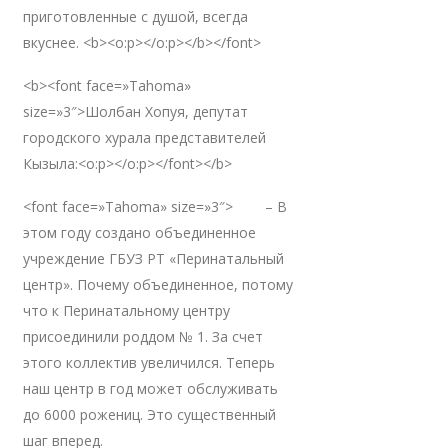
приготовленные с душой, всегда
вкуснее. <b><o:p></o:p></b></font>
<b><font face=»Tahoma»
size=»3″>Шолбан Хопуя, депутат
городского хурала представителей
Кызыла:<o:p></o:p></font></b>
<font face=»Tahoma» size=»3″> – В
этом году создано объединенное
учреждение ГБУЗ РТ «Перинатальный
центр». Почему объединенное, потому
что к Перинатальному центру
присоединили роддом № 1. За счет
этого коллектив увеличился. Теперь
наш центр в год может обслуживать
до 6000 рожениц. Это существенный
шаг вперед.