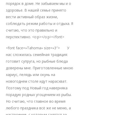
порядок в доме. Не забываем мы и о
здоровье. В нашей семье принято
вести активный образ жизни,
соблюдать режим работы и отдыха. Я
считаю, что это правильно и
перспективно. <o:p></o:p></font>
<font face=»Tahoma» size=»3″> У
нас сложилась семейная традиция:
готовит супруга, но рыбные блюда
доверены мне. Приготовленные мною
хариус, пелядь или окунь на
новогоднем столе идут нарасхват.
Поэтому под Новый год наверняка
порадую родных угощением из рыбы.
Но считаю, что главное во время
любого праздника всё же не меню, а
настроение, с которым садятся за