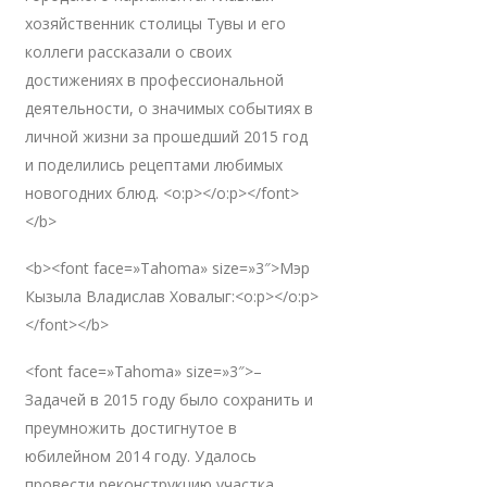
хозяйственник столицы Тувы и его
коллеги рассказали о своих
достижениях в профессиональной
деятельности, о значимых событиях в
личной жизни за прошедший 2015 год
и поделились рецептами любимых
новогодних блюд. <o:p></o:p></font>
</b>
<b><font face=»Tahoma» size=»3″>Мэр
Кызыла Владислав Ховалыг:<o:p></o:p>
</font></b>
<font face=»Tahoma» size=»3″>–
Задачей в 2015 году было сохранить и
преумножить достигнутое в
юбилейном 2014 году. Удалось
провести реконструкцию участка