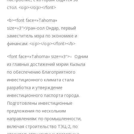
стол. <o:p></o:p></font>
<b><font face=»Tahoma»
size=»3″>Уран-оол Ондар, первый
заместитель мэра по экономике и
финансам: <o:p></o:p></font></b>
<font face=»Tahoma» size=»3″>– Одним
из главных достижений мэрии Кызыла
по обеспечению благоприятного
инвестиционного климата стала
разработка и утверждение
инвестиционного паспорта города.
Подготовлены инвестиционные
предложения по нескольким
направлениям: по промышленности,
включая строительство ТЭЦ-2, по