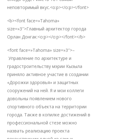
неповторимый вкус.<o:p></o:p></font>
<b><font face=»Tahoma»
size=»3″>Главный архитектор города
Орлан Донгак:<o:p></o:p></font></b>
<font face=»Tahoma» size=»3″>–
Управление по архитектуре и
градостроительству мэрии Кызыла
приняло активное участие в создании
«Дорожки здоровья» и защитных
сооружений на ней. Я и мои коллеги
довольны появлением нового
спортивного объекта на территории
города. Также в копилке достижений в
профессиональной стезе можно
назвать реализацию проекта
реконструкции одной из самых