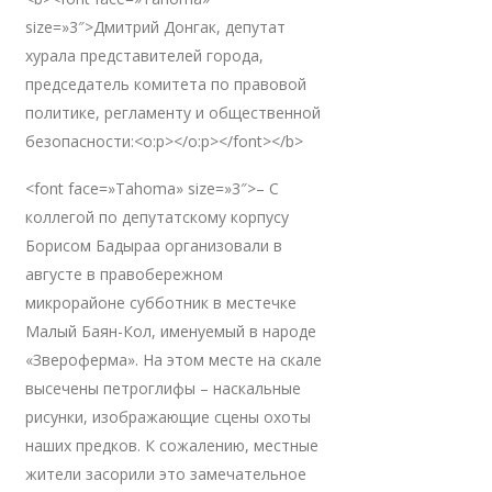
size=»3″>Дмитрий Донгак, депутат
хурала представителей города,
председатель комитета по правовой
политике, регламенту и общественной
безопасности:<o:p></o:p></font></b>
<font face=»Tahoma» size=»3″>– С
коллегой по депутатскому корпусу
Борисом Бадыраа организовали в
августе в правобережном
микрорайоне субботник в местечке
Малый Баян-Кол, именуемый в народе
«Звероферма». На этом месте на скале
высечены петроглифы – наскальные
рисунки, изображающие сцены охоты
наших предков. К сожалению, местные
жители засорили это замечательное