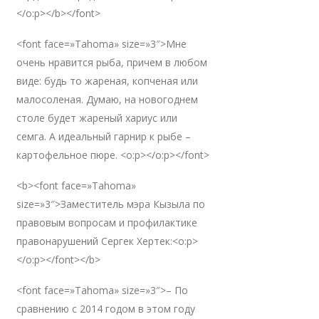
</o:p></b></font>
<font face=»Tahoma» size=»3″>Мне
очень нравится рыба, причем в любом
виде: будь то жареная, копченая или
малосоленая. Думаю, на новогоднем
столе будет жареный хариус или
семга. А идеальный гарнир к рыбе –
картофельное пюре. <o:p></o:p></font>
<b><font face=»Tahoma»
size=»3″>Заместитель мэра Кызыла по
правовым вопросам и профилактике
правонарушений Сергек Хертек:<o:p>
</o:p></font></b>
<font face=»Tahoma» size=»3″>– По
сравнению с 2014 годом в этом году