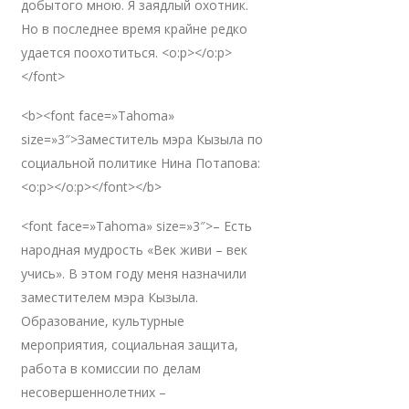
добытого мною. Я заядлый охотник.
Но в последнее время крайне редко
удается поохотиться. <o:p></o:p>
</font>
<b><font face=»Tahoma»
size=»3″>Заместитель мэра Кызыла по
социальной политике Нина Потапова:
<o:p></o:p></font></b>
<font face=»Tahoma» size=»3″>– Есть
народная мудрость «Век живи – век
учись». В этом году меня назначили
заместителем мэра Кызыла.
Образование, культурные
мероприятия, социальная защита,
работа в комиссии по делам
несовершеннолетних –