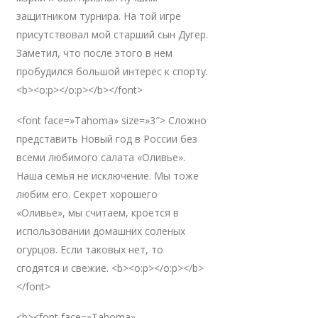
защитником турнира. На той игре
присутствовал мой старший сын Дугер.
Заметил, что после этого в нем
пробудился большой интерес к спорту.
<b><o:p></o:p></b></font>
<font face=»Tahoma» size=»3″> Сложно
представить Новый год в России без
всеми любимого салата «Оливье».
Наша семья не исключение. Мы тоже
любим его. Секрет хорошего
«Оливье», мы считаем, кроется в
использовании домашних соленых
огурцов. Если таковых нет, то
сгодятся и свежие. <b><o:p></o:p></b>
</font>
<b><font face=»Tahoma»