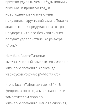
приятно удивить чем-нибудь новым и
вкусным. В прошлом году в
новогоднем меню мне очень
понравился фруктовый салат. Пока не
знаю, что они придумают в этот раз,
но уверен, что все без исключения
получат удовольствие. <o:p></o:p>
</font>
<b><font face=»Tahoma»
size=»3″>Первый заместитель мэра по
жизнеобеспечению Александр
Черноусов:<o:p></o:p></font></b>
<font face=»Tahoma» size=»3″>– В
феврале этого года меня назначили
заместителем мэра по
жизнеобеспечению. Работа сложная,