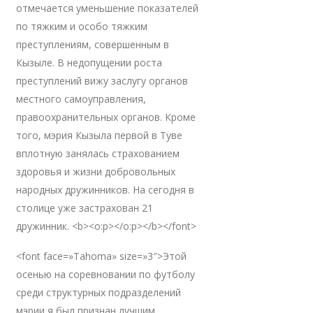
отмечается уменьшение показателей
по тяжким и особо тяжким
преступлениям, совершенным в
Кызыле. В недопущении роста
преступлений вижу заслугу органов
местного самоуправления,
правоохранительных органов. Кроме
того, мэрия Кызыла первой в Туве
вплотную занялась страхованием
здоровья и жизни добровольных
народных дружинников. На сегодня в
столице уже застрахован 21
дружинник. <b><o:p></o:p></b></font>
<font face=»Tahoma» size=»3″>Этой
осенью на соревновании по футболу
среди структурных подразделений
мэрии я был признан лучшим