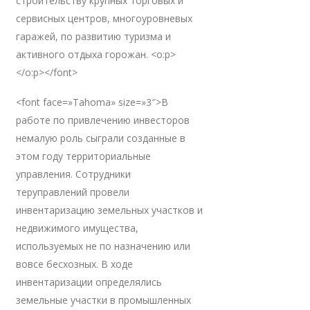
строительству крупных торговых и
сервисных центров, многоуровневых
гаражей, по развитию туризма и
активного отдыха горожан. <o:p>
</o:p></font>
<font face=»Tahoma» size=»3″>В
работе по привлечению инвесторов
немалую роль сыграли созданные в
этом году территориальные
управления. Сотрудники
теруправлений провели
инвентаризацию земельных участков и
недвижимого имущества,
используемых не по назначению или
вовсе бесхозных. В ходе
инвентаризации определялись
земельные участки в промышленных