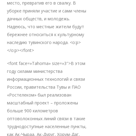
место, превратив его в свалку. В
уборке приняли участие и сами члены
дачных обществ, и молодежь.
Надеюсь, что местные жители будут
бережнее относиться к культурному
наследию тувинского народа. <o:p>
</o:p></font>
<font face=»Tahoma» size=»3″>В этом
году силами министерства
информационных технологий и связи
России, правительства Тувы и ПАО
«Ростелеком» был реализован
масштабный проект – проложены
больше 900 километров
оптоволоконных линий связи в такие
труднодоступные населенные пункты,
как Ак-Чыраа, Ак-Дуруг, Хорум-Даг,