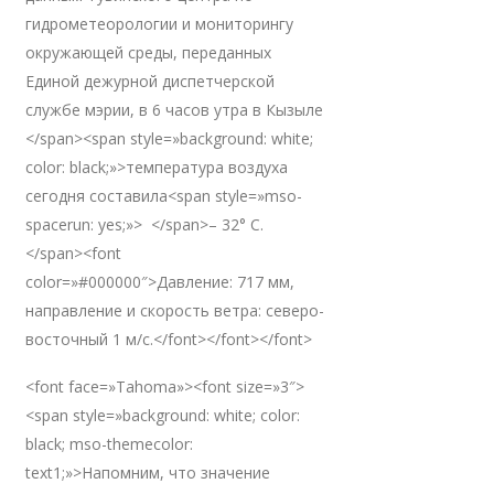
гидрометеорологии и мониторингу
окружающей среды, переданных
Единой дежурной диспетчерской
службе мэрии, в 6 часов утра в Кызыле
</span><span style=»background: white;
color: black;»>температура воздуха
сегодня составила<span style=»mso-
spacerun: yes;»> </span>– 32° С.
</span><font
color=»#000000″>Давление: 717 мм,
направление и скорость ветра: северо-
восточный 1 м/с.</font></font></font>
<font face=»Tahoma»><font size=»3″>
<span style=»background: white; color:
black; mso-themecolor:
text1;»>Напомним, что значение