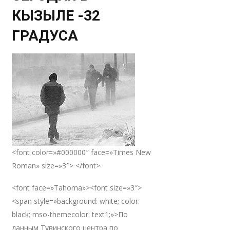
КЫЗЫЛЕ -32
ГРАДУСА
<font color=»#000000″ face=»Times New
Roman» size=»3″> </font>
<font face=»Tahoma»><font size=»3″>
<span style=»background: white; color:
black; mso-themecolor: text1;»>По
данным Тувинского центра по