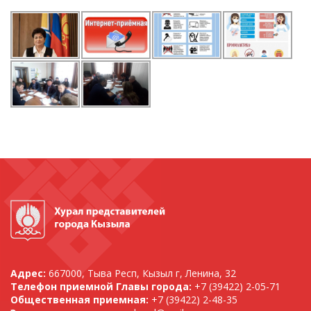
Адрес:
667000, Тыва Респ, Кызыл г, Ленина, 32
Телефон приемной Главы города:
+7 (39422) 2-05-71
Общественная приемная:
+7 (39422) 2-48-35