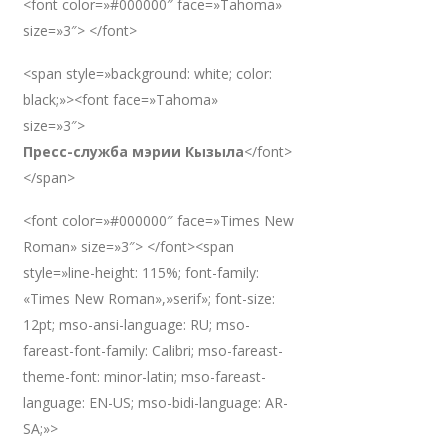
<font color=»#000000″ face=»Tahoma»
size=»3″> </font>
<span style=»background: white; color:
black;»><font face=»Tahoma»
size=»3″>
Пресс-служба мэрии Кызыла
</font>
</span>
<font color=»#000000″ face=»Times New
Roman» size=»3″> </font><span
style=»line-height: 115%; font-family:
«Times New Roman»,»serif»; font-size:
12pt; mso-ansi-language: RU; mso-
fareast-font-family: Calibri; mso-fareast-
theme-font: minor-latin; mso-fareast-
language: EN-US; mso-bidi-language: AR-
SA;»>