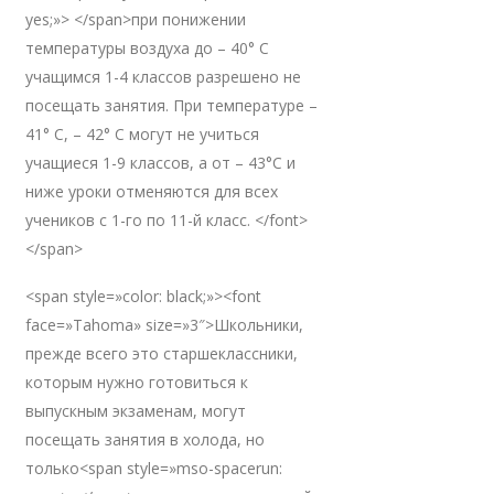
yes;»> </span>при понижении
температуры воздуха до – 40° С
учащимся 1-4 классов разрешено не
посещать занятия. При температуре –
41° С, – 42° С могут не учиться
учащиеся 1-9 классов, а от – 43°С и
ниже уроки отменяются для всех
учеников с 1-го по 11-й класс. </font>
</span>
<span style=»color: black;»><font
face=»Tahoma» size=»3″>Школьники,
прежде всего это старшеклассники,
которым нужно готовиться к
выпускным экзаменам, могут
посещать занятия в холода, но
только<span style=»mso-spacerun: