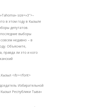
=»Tahoma» size=»3″>–
то в этом году в Кызыле
ыборы депутатов.
 последние выборы
 совсем недавно – в
оду. Объясните,
, правда ли это и кого
иканский
г.Кызыл </b></font>
едседатель Избирательной
 Кызыл Республики Тыва»