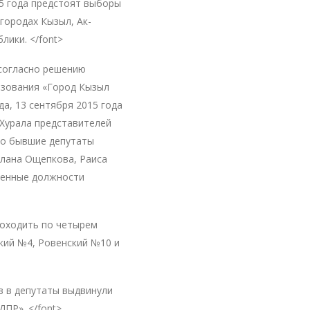
15 года предстоят выборы
городах Кызыл, Ак-
лики. </font>
 согласно решению
азования «Город Кызыл
да, 13 сентября 2015 года
Хурала представителей
что бывшие депутаты
тлана Ощепкова, Раиса
венные должности
роходить по четырем
кий №4, Ровенский №10 и
в в депутаты выдвинули
ДПР». </font>