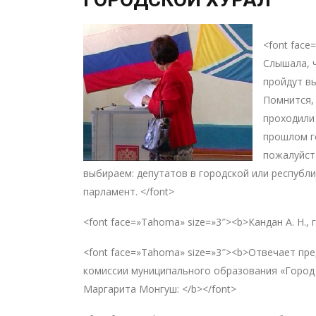
<font face
Слышала, ч
пройдут в
Помнится,
проходили
прошлом г
пожалуйста
выбираем: депутатов в городской или республ
парламент. </font>
<font face=»Tahoma» size=»3″><b>Кандан А. Н., 
<font face=»Tahoma» size=»3″><b>Отвечает пр
комиссии муниципального образования «Город
Маргарита Монгуш: </b></font>