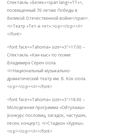
Спектакль «Белек»<span lang=»TT»>,
посвященный 70-летию Победы в
Великой Отечественной войне</span>.
<i>Театр «Тет-а-тет».<o:p></o:p></i>
</font>
<font face=»Tahoma» size=»3″>17.00 –
Спектакль «Кан-кыс» по поэме
Владимира Серен-оола.
<i>Национальный музыкально-
драматический театр им. В. Кок-оола.
<o:p></o:p></i></font>
<font face=»Tahoma» size=»3″>18.00 –
Молодежная программа «Ойтулааш»
(конкурс пословиц, загадок, частушек,
песен; концерт). <i>Стадион «Хуреш».
<o:p></o:p></i></font>