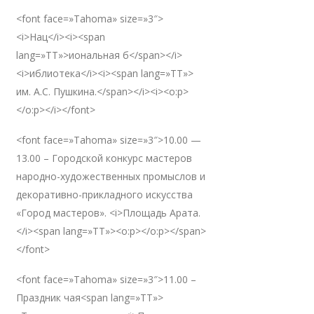
<font face=»Tahoma» size=»3″>
<i>Нац</i><i><span
lang=»TT»>иональная б</span></i>
<i>иблиотека</i><i><span lang=»TT»>
им. А.С. Пушкина.</span></i><i><o:p>
</o:p></i></font>
<font face=»Tahoma» size=»3″>10.00 —
13.00 – Городской конкурс мастеров
народно-художественных промыслов и
декоративно-прикладного искусства
«Город мастеров». <i>Площадь Арата.
</i><span lang=»TT»><o:p></o:p></span>
</font>
<font face=»Tahoma» size=»3″>11.00 –
Праздник чая<span lang=»TT»>