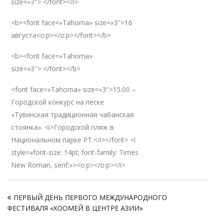
size=»3″> </font></i>
<b><font face=»Tahoma» size=»3″>16
августа<o:p></o:p></font></b>
<b><font face=»Tahoma»
size=»3″> </font></b>
<font face=»Tahoma» size=»3″>15.00 –
Городской конкурс на песке
«Тувинская традиционная чабанская
стоянка». <i>Городской пляж в
Национальном парке РТ.</i></font> <i
style=»font-size: 14pt; font-family: Times
New Roman, serif;»><o:p></o:p></i>
Навигация
ПЕРВЫЙ ДЕНЬ ПЕРВОГО МЕЖДУНАРОДНОГО
по
ФЕСТИВАЛЯ «ХООМЕЙ В ЦЕНТРЕ АЗИИ»