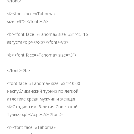
</font>
<i><font face=»Tahoma»
size=»3″> </font></i>
<b><font face=»Tahoma» size=»3″>15-16
августа<o:p></o:p></font></b>
<b><font face=»Tahoma» size=»3″>
</font></b>
<font face=»Tahoma» size=»3″>10.00 –
Республиканский турнир по легкой
атлетике среди мужчин и женщин.
<i>Стадион им. 5-летия Советской
Тувы.<o:p></o:p></i></font>
<i><font face=»Tahoma»