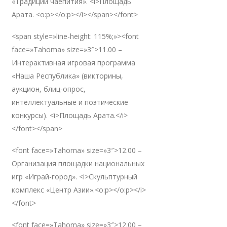
«Традиции чаепития». <i>Площадь
Арата. <o:p></o:p></i></span></font>
<span style=»line-height: 115%;»><font
face=»Tahoma» size=»3″>11.00 –
Интерактивная игровая программа
«Наша Республика» (викторины,
аукцион, блиц-опрос,
интеллектуальные и поэтические
конкурсы). <i>Площадь Арата.</i>
</font></span>
<font face=»Tahoma» size=»3″>12.00 –
Организация площадки национальных
игр «Играй-город». <i>Скульптурный
комплекс «Центр Азии».<o:p></o:p></i>
</font>
<font face=»Tahoma» size=»3″>12.00 –