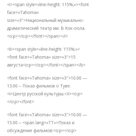
<i><span style=»line-height: 115%;»><font
face=»Tahoma»
size=»3″>Национальный музыкально-
драматический театр им. В Кок-оола.
<o:p></o:p></font></span></i>
<b><span style=»line-height: 115%;»>
<font face=»Tahoma» size=»3″>15
августа<o:p></o:p></font></span></b>
<font face=»Tahoma» size=»3″>10.00 —
13.00 – Показ фильмов о Туве.
<i>Центр русской культуры.</i><o:p>
</o:p></font>
<font face=»Tahoma» size=»3″>10.00 —
15.00 – <span lang=»TT»>Показ и
обсуждение фильмов:<o:p></o:p>