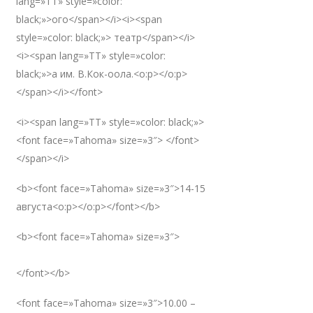
lang=»TT» style=»color:
black;»>ого</span></i><i><span
style=»color: black;»> театр</span></i>
<i><span lang=»TT» style=»color:
black;»>а им. В.Кок-оола.<o:p></o:p>
</span></i></font>
<i><span lang=»TT» style=»color: black;»>
<font face=»Tahoma» size=»3″> </font>
</span></i>
<b><font face=»Tahoma» size=»3″>14-15
августа<o:p></o:p></font></b>
<b><font face=»Tahoma» size=»3″>
</font></b>
<font face=»Tahoma» size=»3″>10.00 –