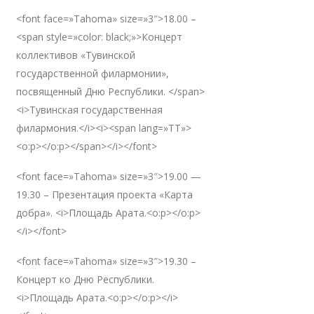
<font face=»Tahoma» size=»3″>18.00 –
<span style=»color: black;»>Концерт
коллективов «Тувинской
государственной филармонии»,
посвященный Дню Республики. </span>
<i>Тувинская государственная
филармония.</i><i><span lang=»TT»>
<o:p></o:p></span></i></font>
<font face=»Tahoma» size=»3″>19.00 —
19.30 – Презентация проекта «Карта
добра». <i>Площадь Арата.<o:p></o:p>
</i></font>
<font face=»Tahoma» size=»3″>19.30 –
Концерт ко Дню Республики.
<i>Площадь Арата.<o:p></o:p></i>