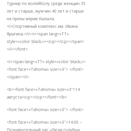
Турнир по волейболу среди женщин 35
лет и старше, мужчин 40 лет и старше
на призы мэрии Кызыла.
<i>Спортивный комплекс им. Ивана
Ярыгина.</i><i><span lang=»TT»
style=»color: black;»><o:p></o:p></span>
</i></font>
<i><span lang=»TT» style=»color: black;»>
<font face=»Tahoma» size=»3″> </font>
</span></i>
<b><font face=»Tahoma» size=»3″>14
августа<o:p></o:p></font></b>
<font face=»Tahoma» size=»3″> </font>
<font face=»Tahoma» size=»3″>14.00 –
Познавательный час «Люди голубых