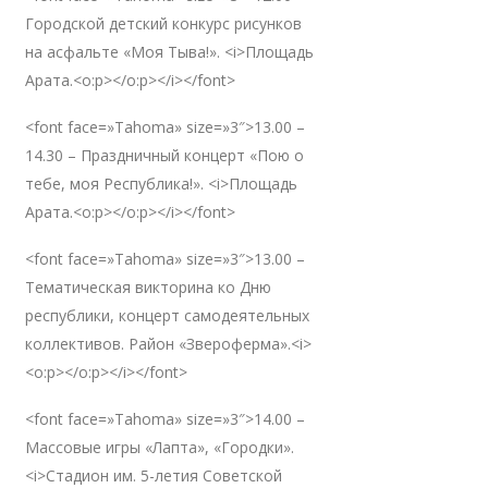
Городской детский конкурс рисунков
на асфальте «Моя Тыва!». <i>Площадь
Арата.<o:p></o:p></i></font>
<font face=»Tahoma» size=»3″>13.00 –
14.30 – Праздничный концерт «Пою о
тебе, моя Республика!». <i>Площадь
Арата.<o:p></o:p></i></font>
<font face=»Tahoma» size=»3″>13.00 –
Тематическая викторина ко Дню
республики, концерт самодеятельных
коллективов. Район «Звероферма».<i>
<o:p></o:p></i></font>
<font face=»Tahoma» size=»3″>14.00 –
Массовые игры «Лапта», «Городки».
<i>Стадион им. 5-летия Советской