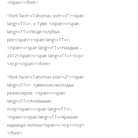
</span></font>
<font face=»Tahoma» size=»3″><span
lang=»TT»>- о Туве: </span>«<span
lang=»TT»>Люди голубых
рек</span>»<span lang=»TT»>,
</span>«<span lang=»TT»>Наадым –
2012</span>»<span lang=»TT»>;<o:p>
</o:p></span></font>
<font face=»Tahoma» size=»3″><span
lang=»TT»>- тувинских молодых
режиссеров: </span>«<span
lang=»TT»>Ачазынын
оглу</span>»<span lang=»TT»>,
</span>«<span lang=»TT»>Аржаан
кырында челээш</span>».<o:p></o:p>
</font>