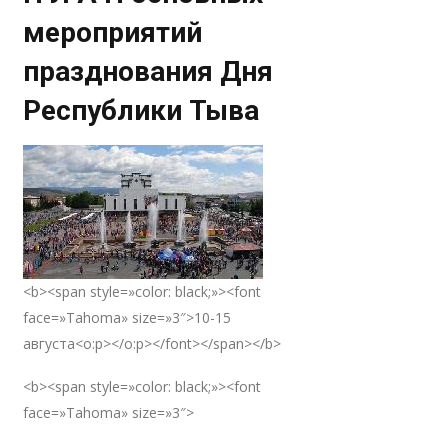
мероприятий
празднования Дня
Республики Тыва
<b><span style=»color: black;»><font
face=»Tahoma» size=»3″>10-15
августа<o:p></o:p></font></span></b>
<b><span style=»color: black;»><font
face=»Tahoma» size=»3″>