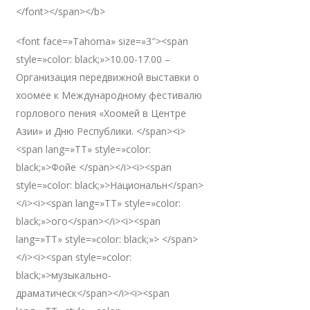
</font></span></b>
<font face=»Tahoma» size=»3″><span
style=»color: black;»>10.00-17.00 –
Организация передвижной выставки о
хоомее к Международному фестивалю
горлового пения «Хоомей в Центре
Азии» и Дню Республики. </span><i>
<span lang=»TT» style=»color:
black;»>Фойе </span></i><i><span
style=»color: black;»>Национальн</span>
</i><i><span lang=»TT» style=»color:
black;»>ого</span></i><i><span
lang=»TT» style=»color: black;»> </span>
</i><i><span style=»color:
black;»>музыкально-
драматическ</span></i><i><span