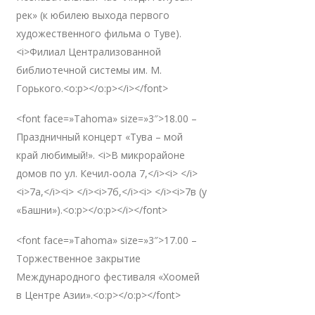
рек» (к юбилею выхода первого
художественного фильма о Туве).
<i>Филиал Централизованной
библиотечной системы им. М.
Горького.<o:p></o:p></i></font>
<font face=»Tahoma» size=»3″>18.00 –
Праздничный концерт «Тува – мой
край любимый!». <i>В микрорайоне
домов по ул. Кечил-оола 7,</i><i> </i>
<i>7а,</i><i> </i><i>7б,</i><i> </i><i>7в (у
«Башни»).<o:p></o:p></i></font>
<font face=»Tahoma» size=»3″>17.00 –
Торжественное закрытие
Международного фестиваля «Хоомей
в Центре Азии».<o:p></o:p></font>