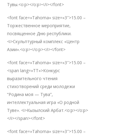
Тувы.<o:p></o:p></i></font>
<font face=»Tahoma» size=»3″>15.00 –
Торжественное мероприятие,
посвященное Дню республики.
<i>Скульптурный комплекс «Центр
Азии».<o:p></o:p></i></font>
<font face=»Tahoma» size=»3″>15.00 –
<span lang=»TT»>Конкурс
выразительного чтения
стихотворений среди молодежи
“Родина моя — Тува”,
интеллектуальная игра «О родной
Туве». <i>Кызылский Арбат.<o:p></o:p>
</i></span></font>
<font face=»Tahoma» size=»3″>15.00 –