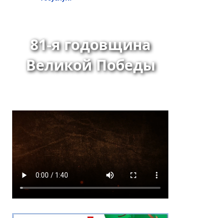
81-я годовщина
Великой Победы
Сегодня день рождения