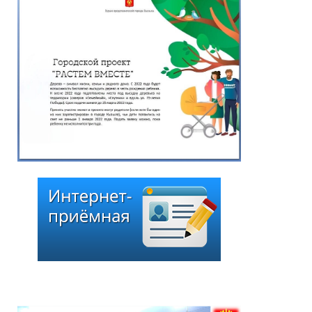
отмечает Почетный
гражданин города
Кызыла Григорий
Чоодуевич Ширшин!
05.08.2026
*
ейтинг