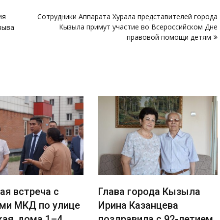
ия
Сотрудники Аппарата Хурала представителей города
Кызыла примут участие во Всероссийском Дне
зыва
правовой помощи детям
ая встреча с
Глава города Кызыла
ми МКД по улице
Ирина Казанцева
кая, дома 1–4
поздравила с 92-летием