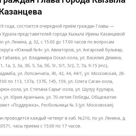
Казанцева
19 года, состоится очередной приём граждан Главы —
 Хурала представителей города Кызыла Ирины Казанцевой
по ул. Ленина, д. 32, с 15.00 до 17.00 часов по вопросам
округа «Южный №4»: ул. Авиаторов, ул. Ангарский бульвар,
а Габаева, ул. Владимира Оскал-оола, ул. Василия Демина,
, 1а, 3, 3а, 3б, 5, 5а, 5б, 5г, 5/1, 5/2, 7, 7а, 9-15 (н\с),
адамба, ул. Лопсанчапа, 40, 42, 44, 44/1, ул. Московская, 28-
с 100 по 113, 137а, 137б, 145, 159, ул. Олега Саган-оола,
юрюн-оола, ул. Степана Сарыг-оола, ул. Шулуу Куулара,
, ул. Юрия Аранчына, ул. 70-летия Победы, Общежитие
риют «Поддержка», Ресбольница № 3 (ул. Московская).
н проводится каждый четверг в каб. №210, по ул. Ленина, д.
0571, часы приема с 15:00 по 17 часов.