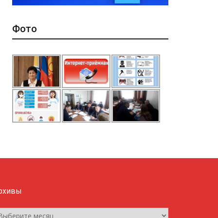
Фото
рхивы
рхивы