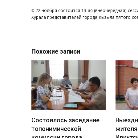
Навигация
22 ноября состоится 13-ая (внеочередная) сесс
по
Хурала представителей города Кызыла пятого со
записям
Похожие записи
ность
Состоялось заседание
Выездн
фикацию
топонимической
жителя
комиссии города
Иркутс