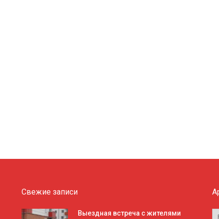
Свежие записи
А
А
Выездная встреча с жителями