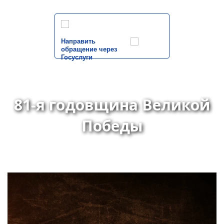
Направить
обращение через
Госуслуги
81-я годовщина Великой
Победы