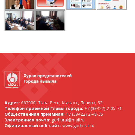
Адрес:
667000, Тыва Респ, Кызыл г, Ленина, 32
Телефон приемной Главы города:
+7 (39422) 2-05-71
Общественная приемная:
+7 (39422) 2-48-35
Электронная почта:
gorhural@mail.ru
Официальный веб-сайт:
www.gorhural.ru