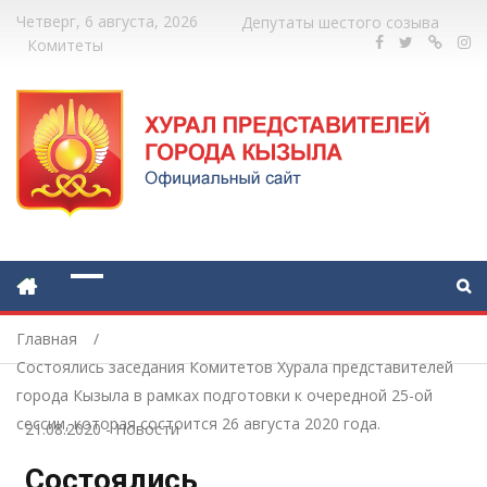
Четверг, 6 августа, 2026
Депутаты шестого созыва
Комитеты
Главная
Состоялись заседания Комитетов Хурала представителей
города Кызыла в рамках подготовки к очередной 25-ой
сессии, которая состоится 26 августа 2020 года.
21.08.2020
-
Новости
Состоялись