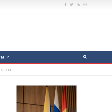
ТЫ
 крова