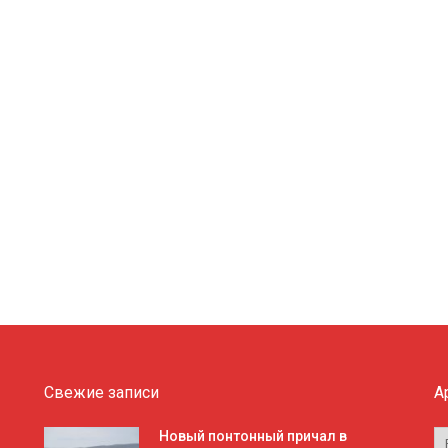
Свежие записи
А
А
Новый понтонный причал в