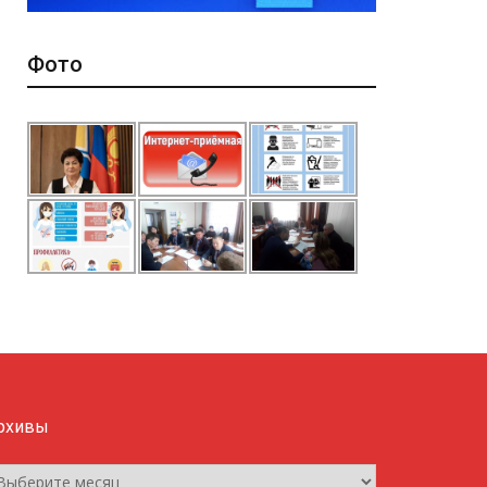
Фото
рхивы
рхивы