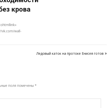
без крова
ohtmllink»
//vk.com/wall-
Ледовый каток на протоке Енисея готов
Р
ьные поля помечены
*