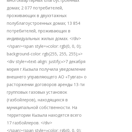
многоквартирных благоустроенных
домах; 2 077 потребителей,
проживающих в двухэтажных
полублагоустроенных домах; 13 854
потребителей, проживающих в
индивидуальных жилых домах. </div>
</span><span style=»color: rgb(0, 0, 0);
background-color: rgb(255, 255, 255);»>
<div style=»text-align: justify;»>7 декабря
мэрия г.Кызыла получила уведомление
внешнего управляющего АО «Тувгаз» о
расторжении договоров аренды 13-ти
групповых газовых установок
(газбойлеров), находящихся в
муниципальной собственности. На
территории Кызыла находятся всего
17 газбойлеров. </div>
</span><span style=»color: rgb(0, 0, 0);