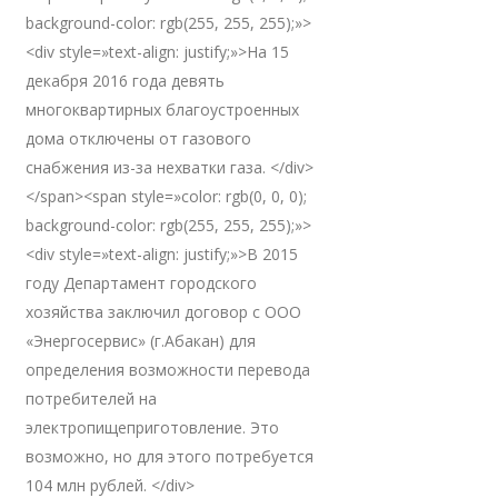
background-color: rgb(255, 255, 255);»>
<div style=»text-align: justify;»>На 15
декабря 2016 года девять
многоквартирных благоустроенных
дома отключены от газового
снабжения из-за нехватки газа. </div>
</span><span style=»color: rgb(0, 0, 0);
background-color: rgb(255, 255, 255);»>
<div style=»text-align: justify;»>В 2015
году Департамент городского
хозяйства заключил договор с ООО
«Энергосервис» (г.Абакан) для
определения возможности перевода
потребителей на
электропищеприготовление. Это
возможно, но для этого потребуется
104 млн рублей. </div>