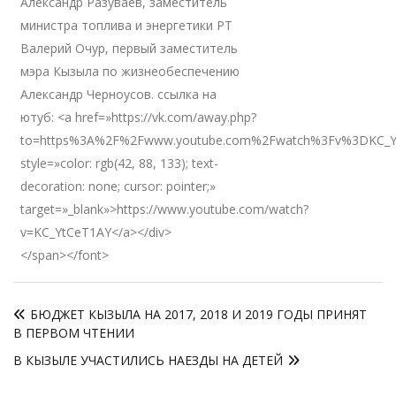
Александр Разуваев, заместитель
министра топлива и энергетики РТ
Валерий Очур, первый заместитель
мэра Кызыла по жизнеобеспечению
Александр Черноусов. ссылка на
ютуб: <a href=»https://vk.com/away.php?
to=https%3A%2F%2Fwww.youtube.com%2Fwatch%3Fv%3DKC_Yt
style=»color: rgb(42, 88, 133); text-
decoration: none; cursor: pointer;»
target=»_blank»>https://www.youtube.com/watch?
v=KC_YtCeT1AY</a></div>
</span></font>
Навигация
БЮДЖЕТ КЫЗЫЛА НА 2017, 2018 И 2019 ГОДЫ ПРИНЯТ
по
В ПЕРВОМ ЧТЕНИИ
записям
В КЫЗЫЛЕ УЧАСТИЛИСЬ НАЕЗДЫ НА ДЕТЕЙ