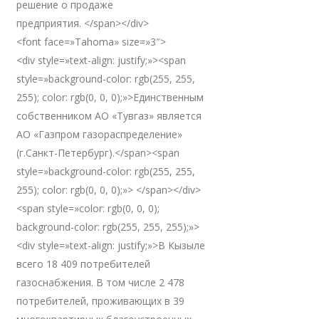
решение о продаже
предприятия. </span></div>
<font face=»Tahoma» size=»3″>
<div style=»text-align: justify;»><span
style=»background-color: rgb(255, 255,
255); color: rgb(0, 0, 0);»>Единственным
собственником АО «Тувгаз» является
АО «Газпром газораспределение»
(г.Санкт-Петербург).</span><span
style=»background-color: rgb(255, 255,
255); color: rgb(0, 0, 0);»> </span></div>
<span style=»color: rgb(0, 0, 0);
background-color: rgb(255, 255, 255);»>
<div style=»text-align: justify;»>В Кызыле
всего 18 409 потребителей
газоснабжения. В том числе 2 478
потребителей, проживающих в 39