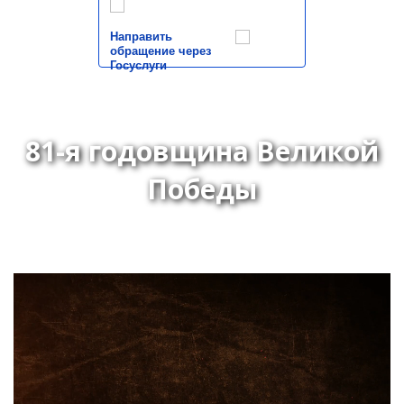
Направить
обращение через
Госуслуги
81-я годовщина Великой
Победы