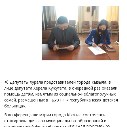
Навигация
Депутаты Хурала представителей города Кызыла, в
по
лице депутата Херела Кужугета, в очередной раз оказали
записям
помощь детям, изъятым из социально-неблагополучных
семей, размещенных в ГБУЗ РТ «Республиканская детская
больница».
В конференцзале мэрии города Кызыла состоялась
стажировка для глав муниципальных образований и
руководителей фракций партии «ЕДИНАЯ РОССИЯ»