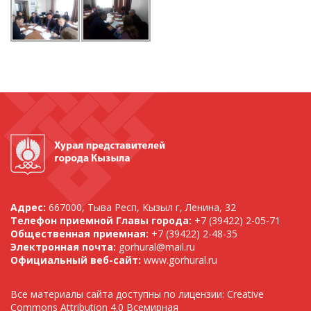
Адрес:
667000, Тыва Респ, Кызыл г, Ленина, 32
Телефон приемной Главы города:
+7 (39422) 2-05-71
Общественная приемная:
+7 (39422) 2-48-35
Электронная почта:
gorhural@mail.ru
Официальный веб-сайт:
www.gorhural.ru
Все материалы сайта доступны по лицензии: Creative
Commons Attribution 4.0 Всемирная