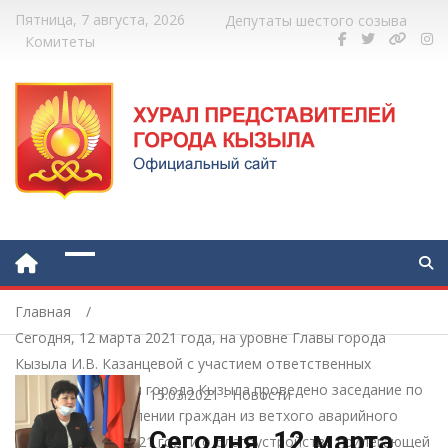
Пятница, 7 августа, 2026
Депутаты шестого созыва
Комитеты
Главная
Сегодня, 12 марта 2021 года, на уровне Главы города
Кызыла И.В. Казанцевой с участием ответственных
работников мэрии города Кызыла проведено заседание по
15.03.2021
-
Новости
вопросу о переселении граждан из ветхого аварийного
Сегодня, 12 марта
жилья (план на 2021 год) и о благоустройстве прилегающей