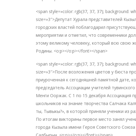
<span style=»color: rgb(37, 37, 37); background: 
size=»3″>Депутат Хурала представителей Кызы
городских властей поблагодарил присутствующ
мероприятии и отметил, что современники до
этому великому человеку, который всю свою ж
Родины. <o:p></o:p></font></span>
<span style=»color: rgb(37, 37, 37); background: 
size=»3″>После возложения цветов у бюста пр
приуроченная к сегодняшней памятной дате, к
председатель Ассоциации учителей тувинского
Менги Ооржак. С 1 по 15 декабря Ассоциация п
школьников на знание творчества Салчака Кал
ты, Тывыкы?», в которой приняли ученики из р
По итогам викторины первое место занял учен
города Кызыла имени Героя Советского Союза
Салбырын. <o:p></o:p></font></span>