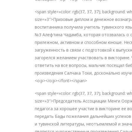
<span style=»color: rgb(37, 37, 37); background: 
size=»3″>Призовые диплом и денежное вознагр
воспитанника получила учитель тувинского яз
№3 Алефтина Чадамба, которая отозвалась о с
прилежном, активном и способном юноше. Нес
загруженность в связи с подготовкой к выпус
загорелся желанием участвовать в викторине.
ответить на все вопросы, мальчик посещал би
произведения Салчака Токи, досконально изуч
<o:p></o:p></font></span>
<span style=»color: rgb(37, 37, 37); background: 
size=»3″>Председатель Ассоциации Менги Оор
педагога за хорошее участие в викторине ее в
передать Бады пожелания дальнейших успехов 
и тувинской литературы, неотъемлемой и зна
являются художественные произведения Салчак