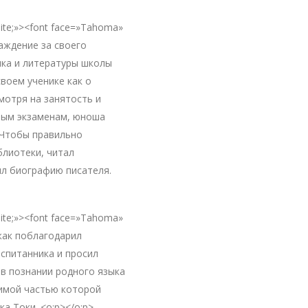
white;»><font face=»Tahoma»
аждение за своего
ыка и литературы школы
воем ученике как о
мотря на занятость и
кным экзаменам, юноша
 Чтобы правильно
блиотеки, читал
ил биографию писателя.
white;»><font face=»Tahoma»
жак поблагодарил
оспитанника и просил
в познании родного языка
чимой частью которой
а Токи. <o:p></o:p>