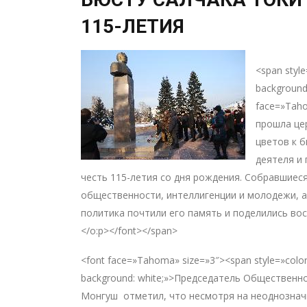
115-ЛЕТИЯ
<span style=
background
face=»Tah
прошла це
цветов к 
деятеля и 
честь 115-летия со дня рождения. Собравшиеся
общественности, интеллигенции и молодежи, а
политика почтили его память и поделились вос
</o:p></font></span>
<font face=»Tahoma» size=»3″><span style=»color: 
background: white;»>Председатель Общественн
Монгуш отметил, что несмотря на неоднознач