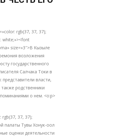
»color: rgb(37, 37, 37);
: white;»><font
oma» size=»3″>В Кызыле
ремония возложения
бюсту государственного
писателя Салчака Токи в
: представители власти,
 также родственники
поминаниями о нем. <o:p>
rgb(37, 37, 37);
ой палаты Тувы Хонук-оол
ные оценки деятельности