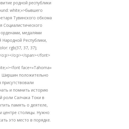
звитие родной республики
round: white;»>бывшего
ретаря Тувинского обкома
оя Социалистического
 орденами, медалями
й Народной Республики,
r: rgb(37, 37, 37);
<o:p></o:p></span></font>
white;»><font face=»Tahoma»
ий Ширшин положительно
я присутствовали
нать и помнить историю
й роли Салчака Токи в
тить память о деятеле,
м центре столицы. Нужно
ать это место в порядке.