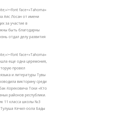
white;»><font face=»Tahoma»
ла Аяс Лосан от имени
их за участие в
лжны быть благодарны
изнь отдал делу развития
white;»><font face=»Tahoma»
ошла еще одна церемония,
оторую провел
 языка и литературы Тувы
роводила викторину среди
бак-Хорековича Токи «Кто
азных районов республики.
ик 11 класса школы №3
 Тулуша Кечил-оола Бады