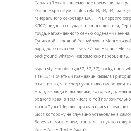
Салчака Токи в современное время, вклад в ра
</span><span style=»color: rgb(44, 44, 44); backg
генерального секретаря ЦК ТНРП, первого сек
КПСС, видного государственного деятеля, Гер
труда, награжденного семью орденами Ленина,
Тувинской Народной Республики и Монгольско
народного писателя Тувы,</span><span style=»colo
background: white;»> невозможно переоценить. 
<span style=»color: rgb(37, 37, 37); background: 
size=»3″>Почетный гражданин Кызыла Григор
отметил то, что среди участников мероприяти
молодые люди и школьники, которые должны з
родного края, в том числе о той положительно
жизни Тувы. Ширшин призвал присутствующих ч
бюст которому не случайно установлен в само
беречь память о нем, в знак чего нужно содерж
<o:p></o:p></font></span>