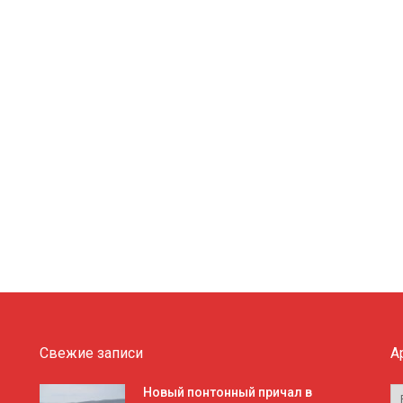
Свежие записи
А
А
Новый понтонный причал в