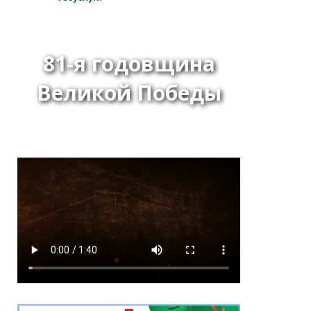
81-я годовщина
Великой Победы
*
ейтинг