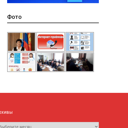
Фото
рхивы
рхивы