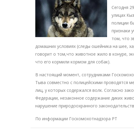
Сегодня 29
улицах Кы
полиции б
признаки 
том, что з
домашних условиях (следы ошейника на шее, х
говорит о том,что животное жило в конуре, э
что его кормили кормом для собак).
В настоящий момент, сотрудниками Госкомохо
Тыва совместно с полицейскими проводятся м
лиц, у которых содержался волк. Согласно зак
Федерации, незаконное содержание диких живо
нарушение природоохранного законодательств
По информации Госкомохотнадзора РТ
Навигация