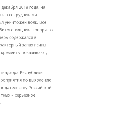
 декабря 2018 года, на
зыла сотрудниками
ыл уничтожен волк. Все
убитого хищника говорят о
верь содержался в
арактерный запах псины
кскременты показывают,
тнадзора Республики
ероприятия по выявлению
онодательству Российской
тных – серьезное
а.