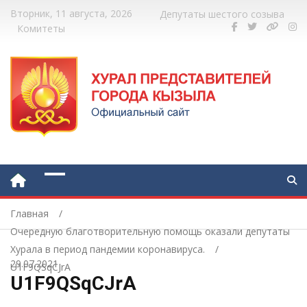
Вторник, 11 августа, 2026
Депутаты шестого созыва
Комитеты
Главная
Очередную благотворительную помощь оказали депутаты
Хурала в период пандемии коронавируса.
29.07.2021
U1F9QSqCJrA
U1F9QSqCJrA