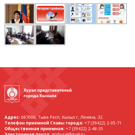
Адрес:
667000, Тыва Респ, Кызыл г, Ленина, 32
Телефон приемной Главы города:
+7 (39422) 2-05-71
Общественная приемная:
+7 (39422) 2-48-35
Электронная почта:
gorhural@mail.ru