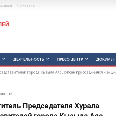
созыва
Комитеты
А
ДЕЯТЕЛЬНОСТЬ
ПРЕСС-ЦЕНТР
ДОКУМЕН
редставителей города Кызыла Аяс Лопсан присоединился к акци
овости
итель Председателя Хурала
авителей города Кызыла Аяс