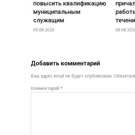
повысить квалификацию
причал
ждения
муниципальным
работы
ный
служащим
течение
а
05.08.2026
06.08.2026
н!
Добавить комментарий
Ваш адрес email не будет опубликован.
Обязател
Комментарий
*