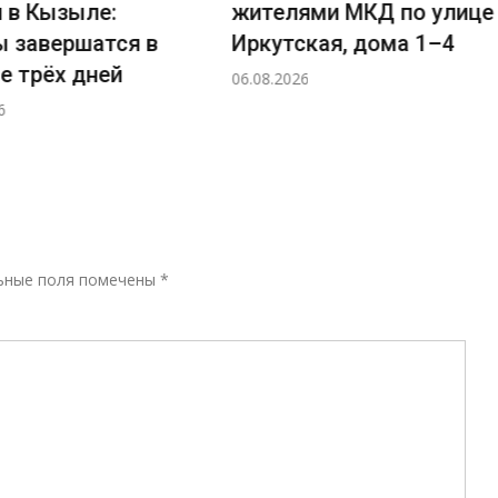
 в Кызыле:
жителями МКД по улице
 завершатся в
Иркутская, дома 1–4
 трёх дней
06.08.2026
Р
ьные поля помечены
*