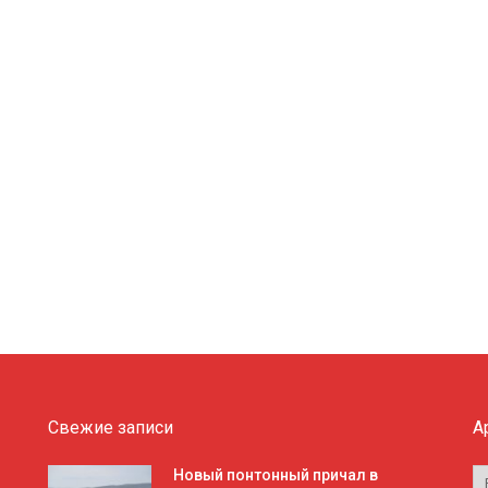
Свежие записи
А
А
Новый понтонный причал в