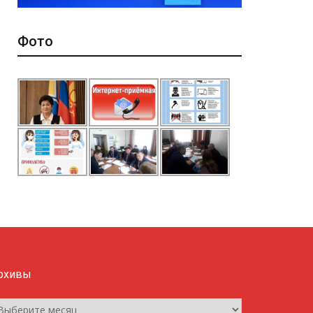
Фото
рхивы
рхивы