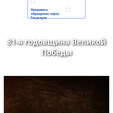
Направить
обращение через
Госуслуги
81-я годовщина Великой
Победы