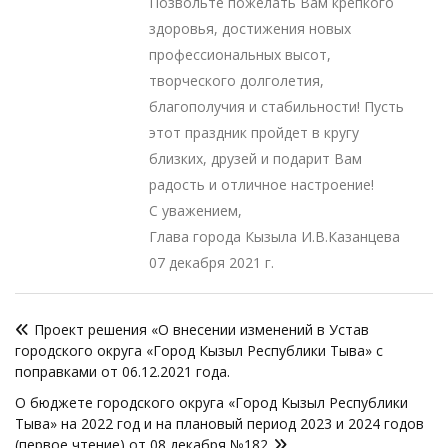
Позвольте пожелать Вам крепкого
здоровья, достижения новых
профессиональных высот,
творческого долголетия,
благополучия и стабильности! Пусть
этот праздник пройдет в кругу
близких, друзей и подарит Вам
радость и отличное настроение!
С уважением,
Глава города Кызыла И.В.Казанцева
07 декабря 2021 г.
Навигация
Проект решения «О внесении изменений в Устав
по
городского округа «Город Кызыл Республики Тыва» с
записям
поправками от 06.12.2021 года.
О бюджете городского округа «Город Кызыл Республики
Тыва» на 2022 год и на плановый период 2023 и 2024 годов
(первое чтение) от 08 декабря №182