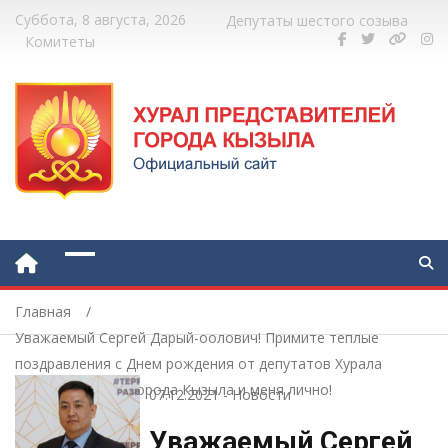
Суббота, 8 августа, 2026
Депутаты шестого созыва
Комитеты
Главная
Уважаемый Сергей Дарый-оолович! Примите теплые
поздравления с Днем рождения от депутатов Хурала
представителей города Кызыла и меня лично!
07.12.2021
-
Новости
Уважаемый Сергей