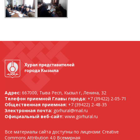
Адрес:
667000, Тыва Респ, Кызыл г, Ленина, 32
Телефон приемной Главы города:
+7 (39422) 2-05-71
Общественная приемная:
+7 (39422) 2-48-35
Электронная почта:
gorhural@mail.ru
Официальный веб-сайт:
www.gorhural.ru
Все материалы сайта доступны по лицензии: Creative
Commons Attribution 4.0 Всемирная