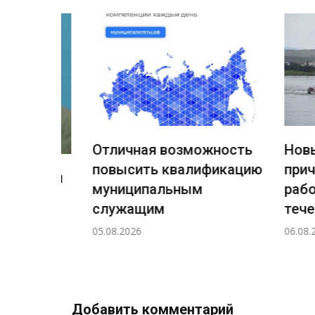
Отличная возможность
Новый 
повысить квалификацию
причал
ждения
муниципальным
работы
ный
служащим
течение
а
05.08.2026
06.08.2026
н!
Добавить комментарий