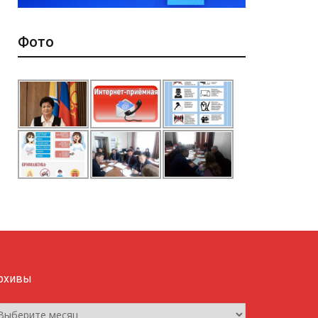
Фото
рхивы
рхивы