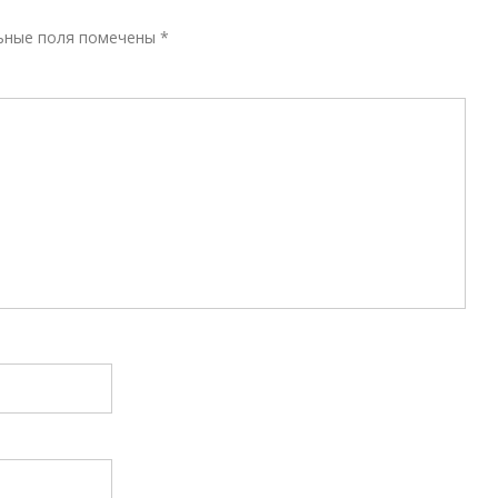
Р
ьные поля помечены
*