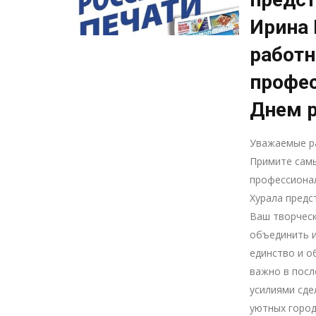
Ирина 
работн
профе
Днем р
Уважаемые р
Примите самы
профессионал
Хурала предс
Ваш творческ
объединить и
единство и о
важно в посл
усилиями сде
уютных город