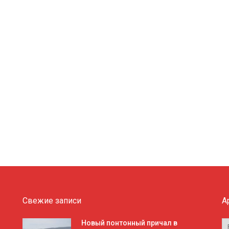
Свежие записи
А
А
Новый понтонный причал в