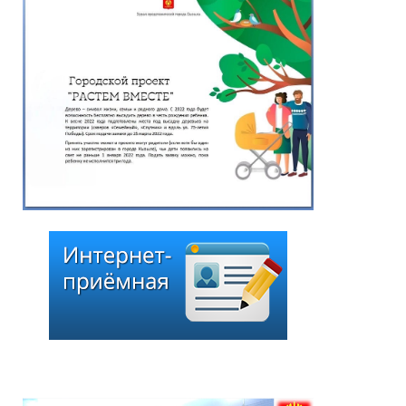
Глава города Кызыла
Ирина Казанцева
поздравила с 92-летием
Почётного гражданина
города Кызыла Григория
Чоодуевича Ширшина
05.08.2026
*
ейтинг