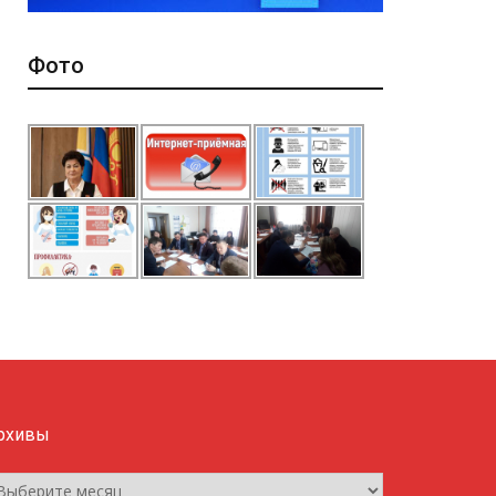
Фото
рхивы
рхивы