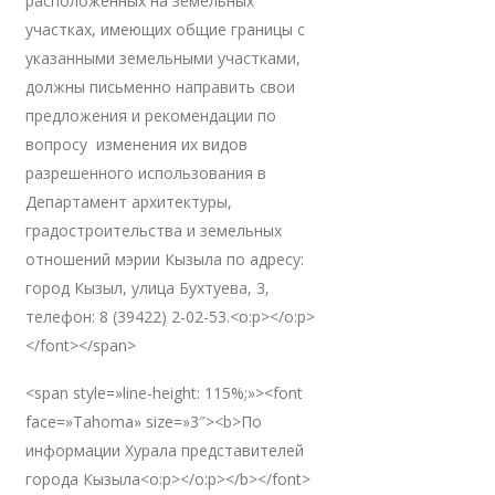
расположенных на земельных
участках, имеющих общие границы с
указанными земельными участками,
должны письменно направить свои
предложения и рекомендации по
вопросу изменения их видов
разрешенного использования в
Департамент архитектуры,
градостроительства и земельных
отношений мэрии Кызыла по адресу:
город Кызыл, улица Бухтуева, 3,
телефон: 8 (39422) 2-02-53.<o:p></o:p>
</font></span>
<span style=»line-height: 115%;»><font
face=»Tahoma» size=»3″><b>По
информации Хурала представителей
города Кызыла<o:p></o:p></b></font>