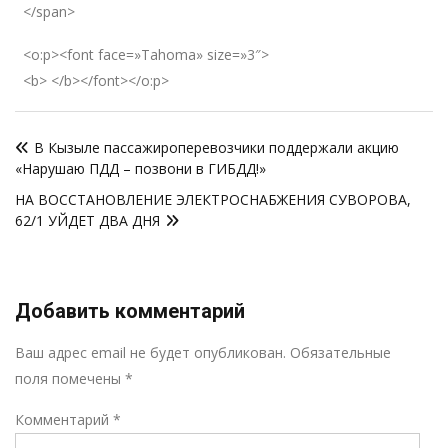
</span>
<o:p><font face=»Tahoma» size=»3″>
<b> </b></font></o:p>
Навигация
В Кызыле пассажироперевозчики поддержали акцию
по
«Нарушаю ПДД – позвони в ГИБДД!»
записям
НА ВОССТАНОВЛЕНИЕ ЭЛЕКТРОСНАБЖЕНИЯ СУВОРОВА,
62/1 УЙДЕТ ДВА ДНЯ
Добавить комментарий
Р
Ваш адрес email не будет опубликован.
Обязательные
поля помечены
*
Комментарий
*