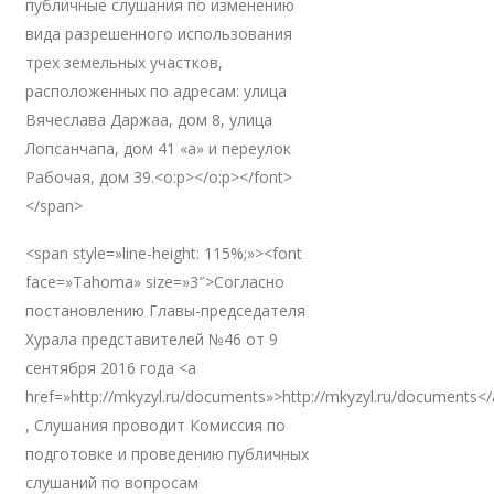
публичные слушания по изменению
вида разрешенного использования
трех земельных участков,
расположенных по адресам: улица
Вячеслава Даржаа, дом 8, улица
Лопсанчапа, дом 41 «а» и переулок
Рабочая, дом 39.<o:p></o:p></font>
</span>
<span style=»line-height: 115%;»><font
face=»Tahoma» size=»3″>Согласно
постановлению Главы-председателя
Хурала представителей №46 от 9
сентября 2016 года <a
href=»http://mkyzyl.ru/documents»>http://mkyzyl.ru/documents<
, Слушания проводит Комиссия по
подготовке и проведению публичных
слушаний по вопросам