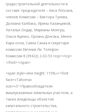
градостроительной деятельности в
составе: председателя – Аяса Лопсана,
членов Комиссии – Виктора Тунева,
Долаана Калбака, Ирины Казанцевой,
Натальи Ондар, Марианы Монгуш,
Ольги Яценко, Орлана Донгака, Менги
Кара-оола, Саяна Санаа и секретаря
комиссии Евгения Ли. Телефон
Комиссии 8 (39422) 2-02-53.<o:p></o:p>
</font></span>
<span style=»line-height: 115%;»><font
face=»Tahoma»
size=»3″>Правообладатели
вышеуказанных земельных участков, а
также владельцы объектов
капитального строительства,