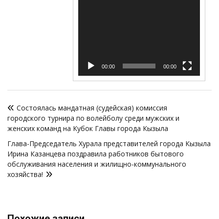
00:00
00:00
Навигация
Состоялась мандатная (судейская) комиссия
по
городского турнира по волейболу среди мужских и
записям
женских команд на Кубок Главы города Кызыла
Глава-Председатель Хурала представителей города Кызыла
Ирина Казанцева поздравила работников бытового
обслуживания населения и жилищно-коммунального
хозяйства!
Похожие записи