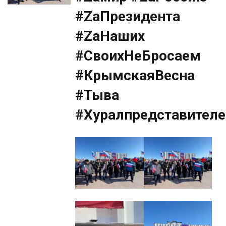
#ZаПрезидента
#ZаНаших
#СвоихНеБросаем
#КрымскаяВесна
#Тыва
#Хуралпредставител