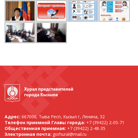
Адрес:
667000, Тыва Респ, Кызыл г, Ленина, 32
Телефон приемной Главы города:
+7 (39422) 2-05-71
Общественная приемная:
+7 (39422) 2-48-35
Электронная почта:
gorhural@mail.ru