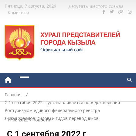
Пятница, 7 августа, 2026
Депутаты шестого созыва
Комитеты
Главная
С 1 сентября 2022 г. устанавливается порядок ведения
Ростуризмом единого федерального реестра
экскурсоводов (гидов) и гидов-переводчиков
11.05.2022
-
Новости
С 1 сентября 2022 г.