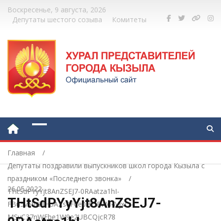
Воскресенье, 9 августа, 2026
Депутаты шестого созыва
Комитеты
Главная
Депутаты поздравили выпускников школ города Кызыла с
праздником «Последнего звонка»
26.05.2022
THtSdPYyYjt8AnZSEJ7-0RAatza1hI-
THtSdPYyYjt8AnZSEJ7-
FBu5v5hG3HoAZs0F0e0HClEWd4Vjxcz-
MSvC37nWFbe1W9e2UBCQjcR78