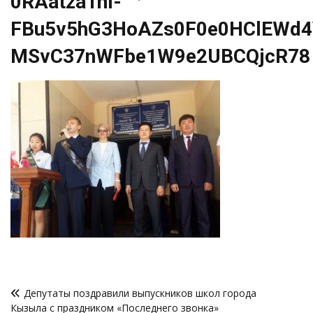
0RAatza1hI-
FBu5v5hG3HoAZs0F0e0HClEWd4V
MSvC37nWFbe1W9e2UBCQjcR78
Навигация
Депутаты поздравили выпускников школ города
по
Кызыла с праздником «Последнего звонка»