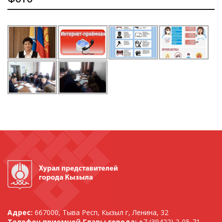
Адрес:
667000, Тыва Респ, Кызыл г, Ленина, 32
Телефон приемной Главы города:
+7 (39422) 2-05-71