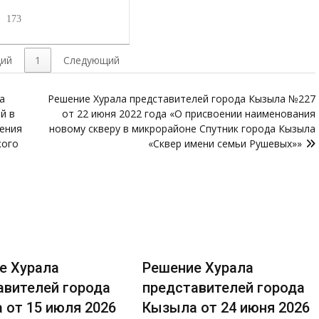
173
ий
1
Следующий
а
Решение Хурала представителей города Кызыла №227
й в
от 22 июня 2022 года «О присвоении наименования
дения
новому скверу в микрорайоне Спутник города Кызыла
кого
«Сквер имени семьи Рушевых»»
е Хурала
Решение Хурала
авителей города
представителей города
 от 15 июля 2026
Кызыла от 24 июня 2026