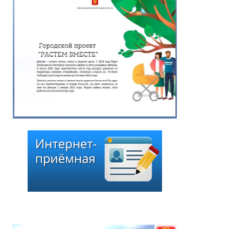
года № 275 «О внесении
изменения в перечень
наказов избирателей,
поступивших в ходе
избирательной кампании
по выборам депутатов
Хурала представителей
города Кызыла шестого
созыва»
25.06.2026
*
ейтинг