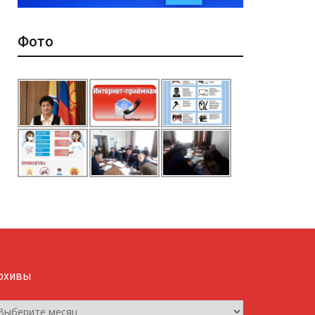
Фото
рхивы
рхивы