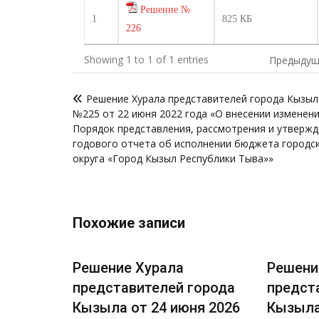
Решение №
1
825 КБ
226
Showing 1 to 1 of 1 entries
Предыдущ
Навигация
Решение Хурала представителей города Кызыл
по
№225 от 22 июня 2022 года «О внесении изменени
записям
Порядок представления, рассмотрения и утверж
годового отчета об исполнении бюджета городс
округа «Город Кызыл Республики Тыва»»
Похожие записи
Решение Хурала
Решени
города
представителей города
предст
я 2026
Кызыла от 24 июня 2026
Кызыла