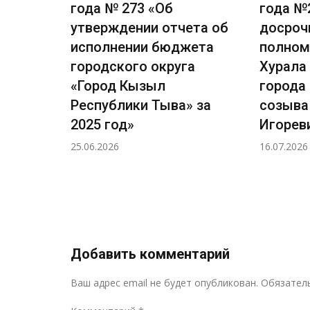
есении
года № 273 «Об
года №
вила
утверждении отчета об
досроч
я и
исполнении бюджета
полном
ского
городского округа
Хурала
ызыл
«Город Кызыл
города
»
Республики Тыва» за
созыва
2025 год»
Игорев
25.06.2026
16.07.2026
Добавить комментарий
Ваш адрес email не будет опубликован.
Обязател