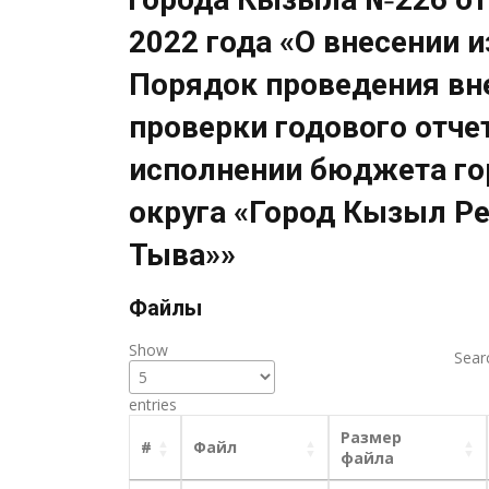
2022 года «О внесении 
Порядок проведения в
проверки годового отче
исполнении бюджета го
округа «Город Кызыл Р
Тыва»»
Файлы
Show
Sear
entries
Размер
#
Файл
файла