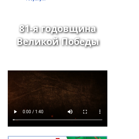
81-я годовщина
Великой Победы
Решение Хурала
представителей города
Кызыла от 24 июня 2026