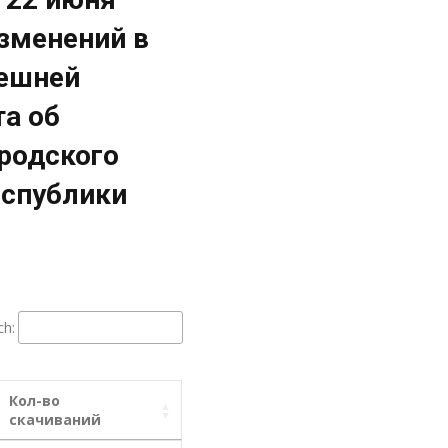
изменений в
нешней
та об
родского
еспублики
ch:
Кол-во
скачиваний