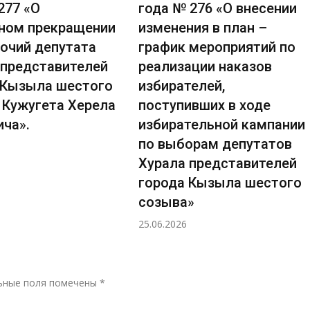
277 «О
года № 276 «О внесении
ном прекращении
изменения в план –
очий депутата
график мероприятий по
 представителей
реализации наказов
 Кызыла шестого
избирателей,
 Кужугета Херела
поступивших в ходе
ича».
избирательной кампании
по выборам депутатов
Хурала представителей
города Кызыла шестого
созыва»
25.06.2026
Р
ьные поля помечены
*