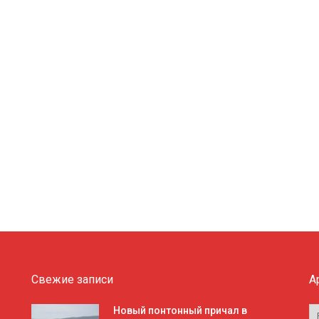
Свежие записи
А
А
Новый понтонный причал в