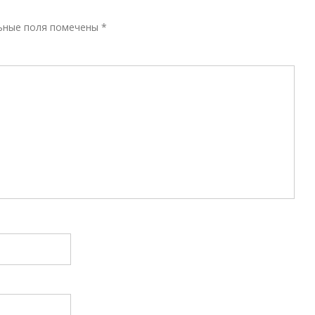
Р
ьные поля помечены
*