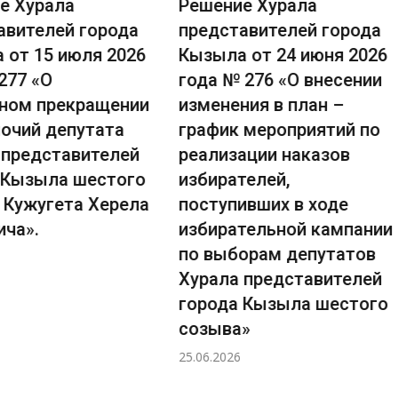
е Хурала
Решение Хурала
авителей города
представителей города
 от 15 июля 2026
Кызыла от 24 июня 2026
277 «О
года № 276 «О внесении
ном прекращении
изменения в план –
очий депутата
график мероприятий по
 представителей
реализации наказов
 Кызыла шестого
избирателей,
 Кужугета Херела
поступивших в ходе
ича».
избирательной кампании
по выборам депутатов
Хурала представителей
города Кызыла шестого
созыва»
25.06.2026