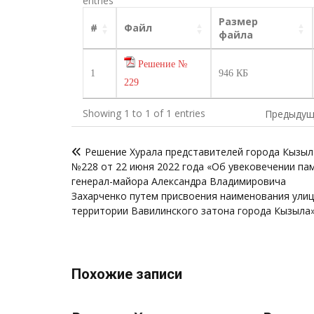
entries
Размер
#
Файл
файла
Решение №
1
946 КБ
229
Showing 1 to 1 of 1 entries
Предыдущ
Навигация
Решение Хурала представителей города Кызыл
по
№228 от 22 июня 2022 года «Об увековечении па
записям
генерал-майора Александра Владимировича
Захарченко путем присвоения наименования улиц
территории Вавилинского затона города Кызыла
Похожие записи