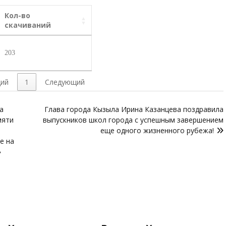
Кол-во
скачиваний
203
ий
1
Следующий
а
Глава города Кызыла Ирина Казанцева поздравила
мяти
выпускников школ города с успешным завершением
еще одного жизненного рубежа!
е на
»