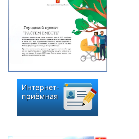
Решение Хурала
представителей города
Кызыла от 24 июня 2026
года № 275 «О внесении
изменения в перечень
наказов избирателей,
поступивших в ходе
избирательной кампании
по выборам депутатов
Хурала представителей
города Кызыла шестого
созыва»
25.06.2026