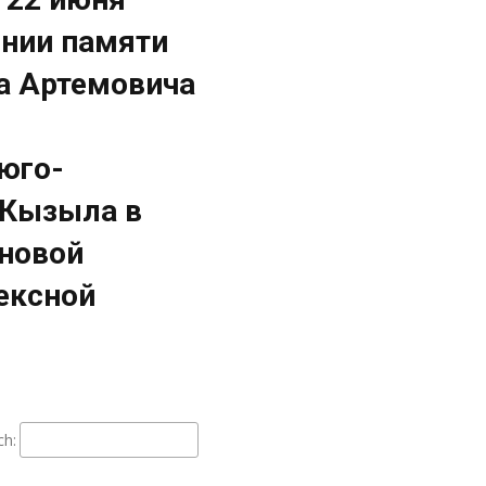
ении памяти
а Артемовича
юго-
 Кызыла в
 новой
ексной
ch: