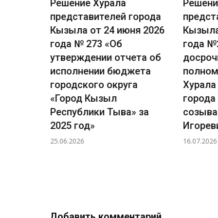
Решение Хурала
Решени
города
представителей города
предст
я 2026
Кызыла от 24 июня 2026
Кызыла
есении
года № 273 «Об
года №
вила
утверждении отчета об
досроч
я и
исполнении бюджета
полном
ского
городского округа
Хурала
ызыл
«Город Кызыл
города
»
Республики Тыва» за
созыва
2025 год»
Игорев
25.06.2026
16.07.2026
Добавить комментарий