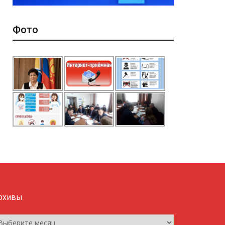
Фото
рхивы
рхивы