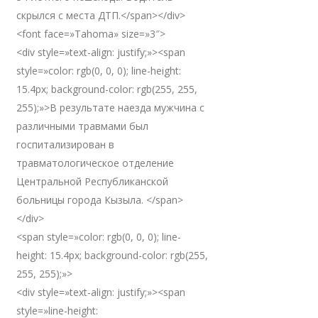
скрылся с места ДТП.</span></div>
<font face=»Tahoma» size=»3″>
<div style=»text-align: justify;»><span
style=»color: rgb(0, 0, 0); line-height:
15.4px; background-color: rgb(255, 255,
255);»>В результате наезда мужчина с
различными травмами был
госпитализирован в
травматологическое отделение
Центральной Республиканской
больницы города Кызыла. </span>
</div>
<span style=»color: rgb(0, 0, 0); line-
height: 15.4px; background-color: rgb(255,
255, 255);»>
<div style=»text-align: justify;»><span
style=»line-height: