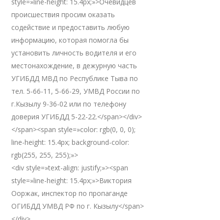
style=»line-height: 15.4px;»>Очевидцев
происшествия просим оказать
содействие и предоставить любую
информацию, которая помогла бы
установить личность водителя и его
местонахождение, в дежурную часть
УГИБДД МВД по Республике Тыва по
тел. 5-66-11, 5-66-29, УМВД России по
г.Кызылу 9-36-02 или по телефону
доверия УГИБДД 5-22-22.</span></div>
</span><span style=»color: rgb(0, 0, 0);
line-height: 15.4px; background-color:
rgb(255, 255, 255);»>
<div style=»text-align: justify;»><span
style=»line-height: 15.4px;»>Виктория
Ооржак, инспектор по пропаганде
ОГИБДД УМВД РФ по г. Кызылу</span>
</div>