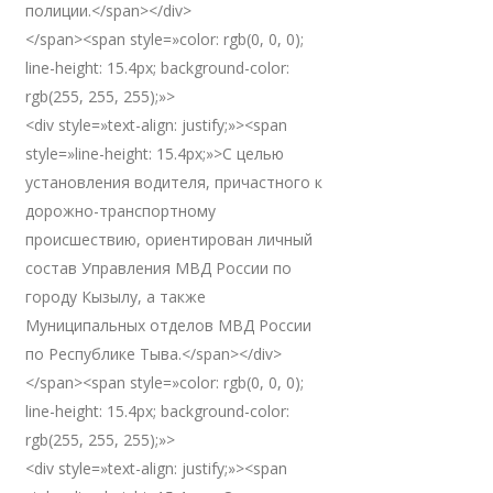
полиции.</span></div>
</span><span style=»color: rgb(0, 0, 0);
line-height: 15.4px; background-color:
rgb(255, 255, 255);»>
<div style=»text-align: justify;»><span
style=»line-height: 15.4px;»>С целью
установления водителя, причастного к
дорожно-транспортному
происшествию, ориентирован личный
состав Управления МВД России по
городу Кызылу, а также
Муниципальных отделов МВД России
по Республике Тыва.</span></div>
</span><span style=»color: rgb(0, 0, 0);
line-height: 15.4px; background-color:
rgb(255, 255, 255);»>
<div style=»text-align: justify;»><span