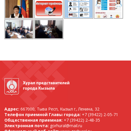
Адрес:
667000, Тыва Респ, Кызыл г, Ленина, 32
Телефон приемной Главы города:
+7 (39422) 2-05-71
Общественная приемная:
+7 (39422) 2-48-35
Электронная почта:
gorhural@mail.ru