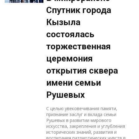
Спутник города
Кызыла
состоялась
торжественная
церемония
открытия сквера
имени семьи
Рушевых
С целью увековечивания памяти,
признание заслуг и вклада семьи
Рушевых в развитии мирового
искусства, закрепления и углубления
исторических знаний, развития и
воспитания патриотических чувств в