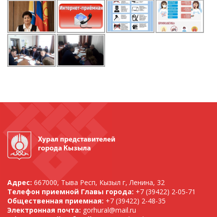
Адрес:
667000, Тыва Респ, Кызыл г, Ленина, 32
Телефон приемной Главы города:
+7 (39422) 2-05-71
Общественная приемная:
+7 (39422) 2-48-35
Электронная почта:
gorhural@mail.ru