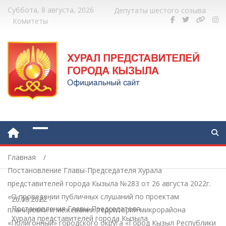
Суббота, 8 августа, 2026
Депутаты шестого созыва
Комитеты
Главная
Постановление Главы-Председателя Хурала
представителей города Кызыла №283 от 26 августа 2022г.
«О проведении публичных слушаний по проектам
26.08.2022
-
Постановления Главы-Председателя
планировки и межевании территории микрорайона
Хурала представителей города Кызыла
«Полигонный» городского округа «Город Кызыл Республики