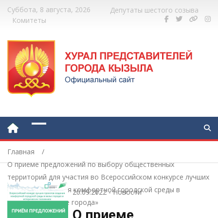
Суббота, 8 августа, 2026
Депутаты шестого созыва
Комитеты
Главная
О приеме предложений по выбору общественных
территорий для участия во Всероссийском конкурсе лучших
проектов создания комфортной городской среды в
20.09.2022
-
Новости
категории «Малые города»
О приеме