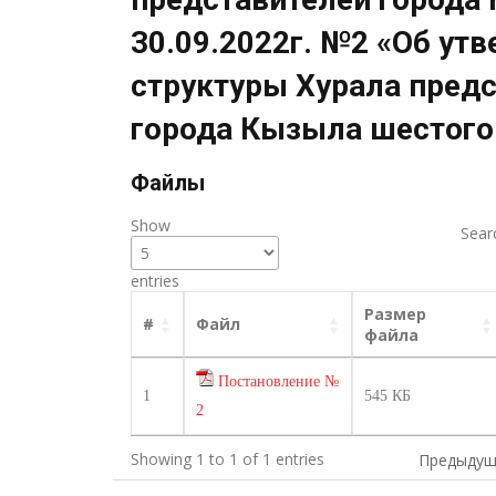
30.09.2022г. №2 «Об ут
структуры Хурала пред
города Кызыла шестого
Файлы
Show
Sear
entries
Размер
#
Файл
файла
Постановление №
1
545 КБ
2
Showing 1 to 1 of 1 entries
Предыдущ