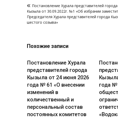
Навигация
Постановление Хурала представителей города
по
Кызыла от 30.09.2022г. №1 «Об избрании замести
записям
Председателя Хурала представителей города Кы
шестого созыва»
Похожие записи
урала
Постановление Хурала
Постан
города
представителей города
предст
я 2026
Кызыла от 24 июня 2026
Кызыла
е
года № 61 «О внесении
года № 
ачение
изменений в
общест
количественный и
ограни
вления
персональный состав
ответс
 города
постоянных комитетов
«Водок