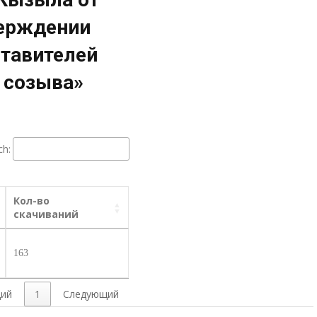
верждении
ставителей
 созыва»
ch:
Кол-во
скачиваний
163
ий
1
Следующий