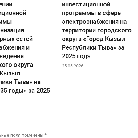
ении
инвестиционной
иционной
программы в сфере
аммы
электроснабжения на
низация
территории городского
рных сетей
округа «Город Кызыл
абжения и
Республики Тыва» за
ведения
2025 год»
кого округа
25.06.2026
 Кызыл
лики Тыва» на
35 годы» за 2025
Р
ьные поля помечены
*