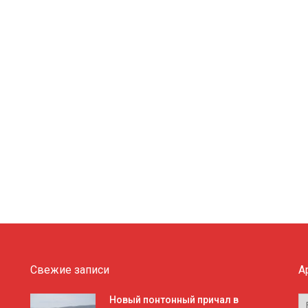
Свежие записи
А
А
Новый понтонный причал в