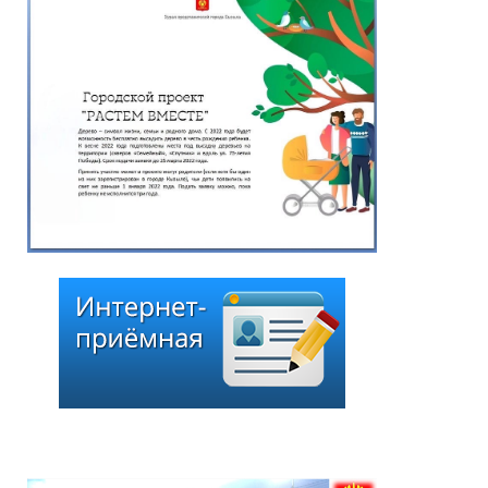
капитального
строительства и
реализации жилищных
программ мэрии города
Кызыла Кан-оола С.М.»
25.06.2026
*
ейтинг