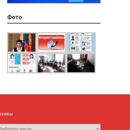
Фото
рхивы
рхивы