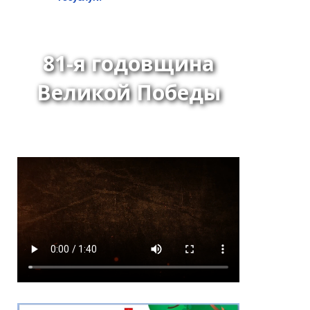
81-я годовщина
Великой Победы
Постановление Хурала
представителей города
Кызыла от 24 июня 2026
года № 63 «О даче
согласия на назначение
на должность
начальника
департамента