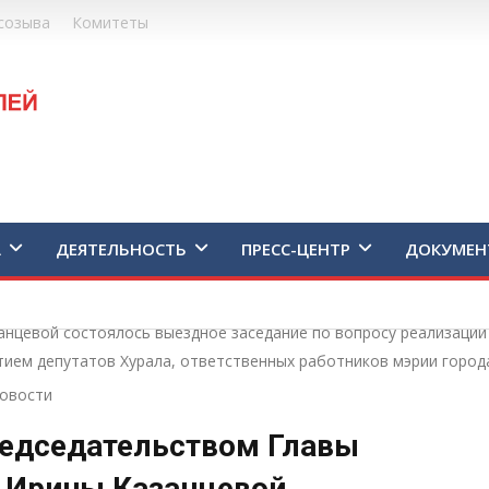
созыва
Комитеты
А
ДЕЯТЕЛЬНОСТЬ
ПРЕСС-ЦЕНТР
ДОКУМЕН
анцевой состоялось выездное заседание по вопросу реализаци
стием депутатов Хурала, ответственных работников мэрии горо
овости
редседательством Главы
 Ирины Казанцевой