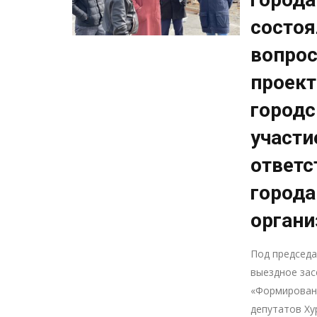
состоя
вопрос
проек
городс
участи
ответс
города
органи
Под председ
выездное зас
«Формировани
депутатов Ху