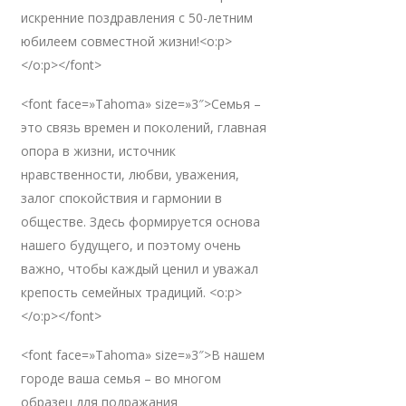
искренние поздравления с 50-летним
юбилеем совместной жизни!<o:p>
</o:p></font>
<font face=»Tahoma» size=»3″>Семья –
это связь времен и поколений, главная
опора в жизни, источник
нравственности, любви, уважения,
залог спокойствия и гармонии в
обществе. Здесь формируется основа
нашего будущего, и поэтому очень
важно, чтобы каждый ценил и уважал
крепость семейных традиций. <o:p>
</o:p></font>
<font face=»Tahoma» size=»3″>В нашем
городе ваша семья – во многом
образец для подражания