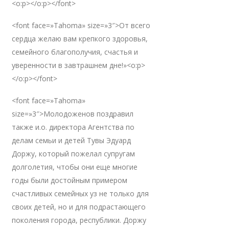
<o:p></o:p></font>
<font face=»Tahoma» size=»3″>От всего
сердца желаю вам крепкого здоровья,
семейного благополучия, счастья и
уверенности в завтрашнем дне!»<o:p>
</o:p></font>
<font face=»Tahoma»
size=»3″>Молодоженов поздравил
также и.о. директора Агентства по
делам семьи и детей Тувы Эдуард
Доржу, который пожелал супругам
долголетия, чтобы они еще многие
годы были достойным примером
счастливых семейных уз не только для
своих детей, но и для подрастающего
поколения города, республики. Доржу