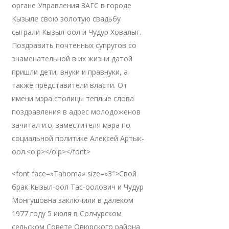
органе Управления ЗАГС в городе
Кызыле свою золотую свадьбу
сыграли Кызыл-оол и Чудур Ховалыг.
Поздравить почтенных супругов со
знаменательной в их жизни датой
пришли дети, внуки и правнуки, а
также представители власти. От
имени мэра столицы теплые слова
поздравления в адрес молодоженов
зачитал и.о. заместителя мэра по
социальной политике Алексей Артык-
оол.<o:p></o:p></font>
<font face=»Tahoma» size=»3″>Свой
брак Кызыл-оол Тас-оолович и Чудур
Монгушовна заключили в далеком
1977 году 5 июля в Солчурском
сельском Совете Овюрского района