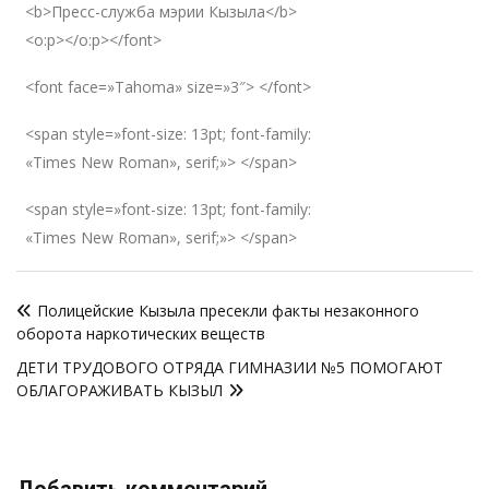
<b>Пресс-служба мэрии Кызыла</b>
<o:p></o:p></font>
<font face=»Tahoma» size=»3″> </font>
<span style=»font-size: 13pt; font-family:
«Times New Roman», serif;»> </span>
<span style=»font-size: 13pt; font-family:
«Times New Roman», serif;»> </span>
Навигация
Полицейские Кызыла пресекли факты незаконного
по
оборота наркотических веществ
записям
ДЕТИ ТРУДОВОГО ОТРЯДА ГИМНАЗИИ №5 ПОМОГАЮТ
ОБЛАГОРАЖИВАТЬ КЫЗЫЛ