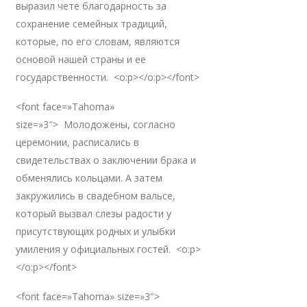
выразил чете благодарность за
сохранение семейных традиций,
которые, по его словам, являются
основой нашей страны и ее
государственности. <o:p></o:p></font>
<font face=»Tahoma»
size=»3″> Молодожены, согласно
церемонии, расписались в
свидетельствах о заключении брака и
обменялись кольцами. А затем
закружились в свадебном вальсе,
который вызвал слезы радости у
присутствующих родных и улыбки
умиления у официальных гостей. <o:p>
</o:p></font>
<font face=»Tahoma» size=»3″>