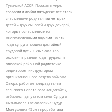
Тувинской АССР. Прожив в мире,
согласии и любви пятьдесят лет стали
счастливыми родителями четырех
детей – двух сыновей и двух дочерей,
которые осчастливили их
многочисленными внуками. За эти
годы супруги прошли достойный
трудовой путь. Кызыл-оол Тас-
оолович в разные годы трудился в
овюрской районной радиоточке
редактором, инструктором
организационного отдела райкома
Овюра, работал председателем
сельского Совета села Хандагайты,
избирался депутатом села. Супруга
Кызыл-оола Тас-ооловича Чудур
Монгушевна 45 лет проработала