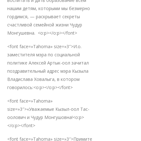
воспитать и дать образование всем
нашим детям, которыми мы безмерно
гордимся, — раскрывает секреты
счастливой семейной жизни Чудур
Монгушевна. <o:p></o:p></font>
<font face=»Tahoma» size=»3″>И.о.
заместителя мэра по социальной
политике Алексей Артык-оол зачитал
поздравительный адрес мэра Кызыла
Владислава Ховалыга, в котором
говорилось:<o:p></o:p></font>
<font face=»Tahoma»
size=»3″>«Уважаемые Кызыл-оол Тас-
оолович и Чудур Монгушовна!<o:p>
</o:p></font>
<font face=»Tahoma» size=»3″>Примите