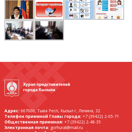
Адрес:
667000, Тыва Респ, Кызыл г, Ленина, 32
Телефон приемной Главы города:
+7 (39422) 2-05-71
Общественная приемная:
+7 (39422) 2-48-35
Электронная почта:
gorhural@mail.ru