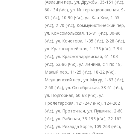
(Авиации пер., ул. Дружбы, 35-151 (н\с),
60-134 (ч\с), ул. Интернациональная, 9-
81 (н\с), 10-90 (ч\с), ул. Каа-Хем, 1-55
(н\с), 2-70 (ч\с), Коммунистический пер,
ул. Комсомольская, 15-81 (н\с), 30-86
(ч\с), ул. Кочетова, 1-35 (н\с), 2-28 (ч\с),
ул. Красноармейская, 1-133 (н\с), 2-94
(ч\с), ул. Красногвардейская, 61-103
(н\с), 52-86 (ч\с), ул. Ленина, с 1 по 18,
Малый пер., 11-25 (н\с), 18-22 (ч\с),
Медицинский пер., ул. Мугур, 1-63 (н\с),
2-68 (ч\с), ул. Октябрьская, 33-61 (н\с),
ул. Подгорная, 60-68 (ч\с), ул.
Пролетарская, 121-247 (н\с), 124-262
(ч\с), ул. Проточная, ул. Пушкина, 2-60
(ч\с), ул. Рабочая, 33-193 (н\с), 22-162
(ч\с), ул. Рихарда Зорге, 109-263 (н\с),