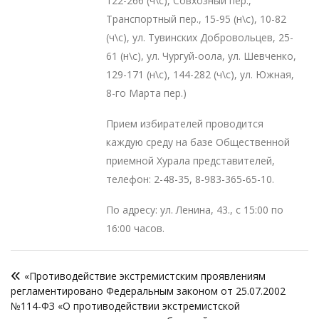
122-266 (ч\с), Совхозный пер.,
Транспортный пер., 15-95 (н\с), 10-82
(ч\с), ул. Тувинских Добровольцев, 25-
61 (н\с), ул. Чургуй-оола, ул. Шевченко,
129-171 (н\с), 144-282 (ч\с), ул. Южная,
8-го Марта пер.)
Прием избирателей проводится
каждую среду на базе Общественной
приемной Хурала представителей,
телефон: 2-48-35, 8-983-365-65-10.
По адресу: ул. Ленина, 43., с 15:00 по
16:00 часов.
Навигация
«Противодействие экстремистским проявлениям
по
регламентировано Федеральным законом от 25.07.2002
записям
№114-ФЗ «О противодействии экстремистской