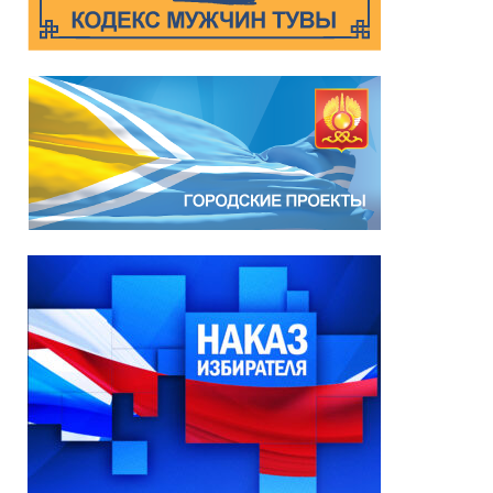
Глава города Кызыла
Ирина Казанцева
поздравила с 92-летием
Почётного гражданина
города Кызыла Григория
Чоодуевича Ширшина
05.08.2026
*
ейтинг