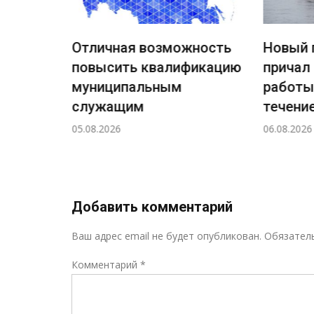
Отличная возможность
Новый 
повысить квалификацию
причал
ждения
муниципальным
работы
ный
служащим
течение
а
05.08.2026
06.08.2026
н!
Добавить комментарий
Ваш адрес email не будет опубликован.
Обязател
Комментарий
*