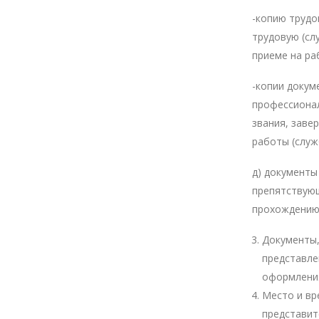
-копию труд
трудовую (сл
приеме на ра
-копии доку
профессионал
звания, заве
работы (служ
д) документы
препятствующ
прохождению
Документы,
представле
оформления
Место и вр
представите