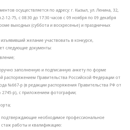
ентов осуществляется по адресу: г. Кызыл, ул. Ленина, 32,
л.2-12-75, с 08:30 до 17:30 часов с 09 ноября по 09 декабря
кроме выходных (суббота и воскресенье) и праздничных
 изъявивший желание участвовать в конкурсе,
ет следующие документы:
явление;
оручно заполненную и подписанную анкету по форме
ой распоряжением Правительства Российской Федерации от
года №667-р (в редакции распоряжения Правительства РФ от
 № 2745-р), с приложением фотографии;
порта;
ы, подтверждающие необходимое профессиональное
 стаж работы и квалификацию: