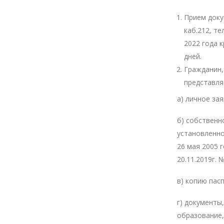
Прием докум
каб.212, те
2022 года 
дней.
Гражданин,
представля
а) личное за
б) собственн
установленн
26 мая 2005 
20.11.2019г.
в) копию пас
г) документ
образование,