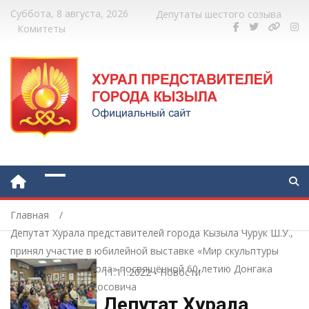
Суббота, 8 августа, 2026
Депутаты шестого созыва
Комитеты
Главная
Депутат Хурала представителей города Кызыла Чурук Ш.У.,
принял участие в юбилейной выставке «Мир скульптуры
Донгака Хеймер оола» посвящённой 60-летию Донгака
11.11.2022
-
Новости
Хеймер-оола Байдосовича
Депутат Хурала