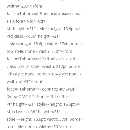
width=»283″><font
face=»Tahoma»>Военный комиссариат
РТ</font></td> </tr>
<tr height=»21″ style=»height: 15.6pt;»>
<td class=»xl66″ height=»21″
style=»height: 15.6pt; width: 37pt; border-
top-style: none;» width=»50″><font
face=»Tahoma»>12</font></td> <td
class=»xl66″ style=»width: 212pt; border-
left-style: none; border-top-style: none;»
width=»283″><font
face=»Tahoma»>Территориальный
Фонд ОМС РТ</font></td> </tr>
<tr height=»21″ style=»height: 15.6pt;»>
<td class=»xl66″ height=»21″
style=»height: 15.6pt; width: 37pt; border-
top-style: none;» width=»50″><font