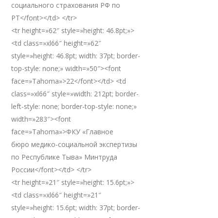
социального страхования РФ по
РТ</font></td> </tr>
<tr height=»62″ style=»height: 46.8pt;»>
<td class=»xl66″ height=»62″
style=»height: 46.8pt; width: 37pt; border-
top-style: none;» width=»50″><font
face=»Tahoma»>22</font></td> <td
class=»xl66″ style=»width: 212pt; border-
left-style: none; border-top-style: none;»
width=»283″><font
face=»Tahoma»>ФКУ «Главное
бюро медико-социальной экспертизы
по Республике Тыва» Минтруда
России</font></td> </tr>
<tr height=»21″ style=»height: 15.6pt;»>
<td class=»xl66″ height=»21″
style=»height: 15.6pt; width: 37pt; border-