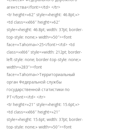
агентства</font></td> </tr>
<tr height=»62″ style=»height: 46.8pt;»>
<td class=»xl66″ height=»62″
style=»height: 46.8pt; width: 37pt; border-
top-style: none;» width=»50″><font
face=»Tahoma»>25</font></td> <td
class=»xl66″ style=»width: 212pt; border-
left-style: none; border-top-style: none;»
width=»283″><font
face=»Tahoma»>Территориальный
орган Федеральной службы
государственной статистики по
РТ</font></td> </tr>
<tr height=»21″ style=»height: 15.6pt;»>
<td class=»xl66″ height=»21″
style=»height: 15.6pt; width: 37pt; border-
top-style: none;» width=»50″><font