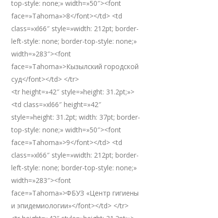
top-style: none;» width=»50″><font
face=»Tahoma»>8</font></td> <td
class=»xl66″ style=»width: 212pt; border-
left-style: none; border-top-style: none;»
width=»283″><font
face=»Tahoma»>Кызылский городской
суд</font></td> </tr>
<tr height=»42″ style=»height: 31.2pt;»>
<td class=»xl66″ height=»42″
style=»height: 31.2pt; width: 37pt; border-
top-style: none;» width=»50″><font
face=»Tahoma»>9</font></td> <td
class=»xl66″ style=»width: 212pt; border-
left-style: none; border-top-style: none;»
width=»283″><font
face=»Tahoma»>ФБУЗ «Центр гигиены
и эпидемиологии»</font></td> </tr>