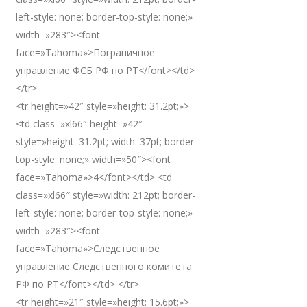
left-style: none; border-top-style: none;»
width=»283″><font
face=»Tahoma»>Пограничное
управление ФСБ РФ по РТ</font></td>
</tr>
<tr height=»42″ style=»height: 31.2pt;»>
<td class=»xl66″ height=»42″
style=»height: 31.2pt; width: 37pt; border-
top-style: none;» width=»50″><font
face=»Tahoma»>4</font></td> <td
class=»xl66″ style=»width: 212pt; border-
left-style: none; border-top-style: none;»
width=»283″><font
face=»Tahoma»>Следственное
управление Следственного комитета
РФ по РТ</font></td> </tr>
<tr height=»21″ style=»height: 15.6pt;»>