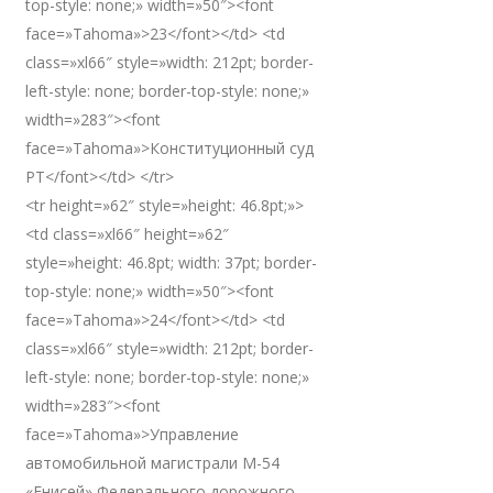
top-style: none;» width=»50″><font
face=»Tahoma»>23</font></td> <td
class=»xl66″ style=»width: 212pt; border-
left-style: none; border-top-style: none;»
width=»283″><font
face=»Tahoma»>Конституционный суд
РТ</font></td> </tr>
<tr height=»62″ style=»height: 46.8pt;»>
<td class=»xl66″ height=»62″
style=»height: 46.8pt; width: 37pt; border-
top-style: none;» width=»50″><font
face=»Tahoma»>24</font></td> <td
class=»xl66″ style=»width: 212pt; border-
left-style: none; border-top-style: none;»
width=»283″><font
face=»Tahoma»>Управление
автомобильной магистрали М-54
«Енисей» Федерального дорожного