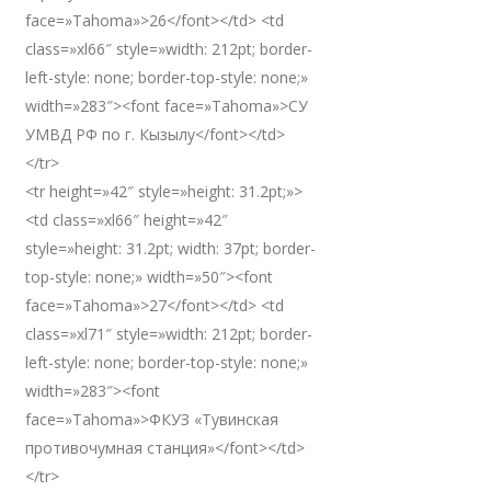
face=»Tahoma»>26</font></td> <td
class=»xl66″ style=»width: 212pt; border-
left-style: none; border-top-style: none;»
width=»283″><font face=»Tahoma»>СУ
УМВД РФ по г. Кызылу</font></td>
</tr>
<tr height=»42″ style=»height: 31.2pt;»>
<td class=»xl66″ height=»42″
style=»height: 31.2pt; width: 37pt; border-
top-style: none;» width=»50″><font
face=»Tahoma»>27</font></td> <td
class=»xl71″ style=»width: 212pt; border-
left-style: none; border-top-style: none;»
width=»283″><font
face=»Tahoma»>ФКУЗ «Тувинская
противочумная станция»</font></td>
</tr>