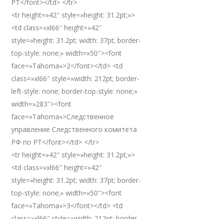
РТ</font></td> </tr>
<tr height=»42″ style=»height: 31.2pt;»>
<td class=»xl66″ height=»42″
style=»height: 31.2pt; width: 37pt; border-
top-style: none;» width=»50″><font
face=»Tahoma»>2</font></td> <td
class=»xl66″ style=»width: 212pt; border-
left-style: none; border-top-style: none;»
width=»283″><font
face=»Tahoma»>Следственное
управление Следственного комитета
РФ по РТ</font></td> </tr>
<tr height=»42″ style=»height: 31.2pt;»>
<td class=»xl66″ height=»42″
style=»height: 31.2pt; width: 37pt; border-
top-style: none;» width=»50″><font
face=»Tahoma»>3</font></td> <td
class=»xl66″ style=»width: 212pt; border-