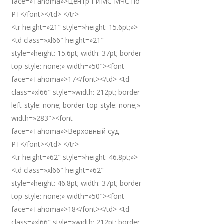
face=»Tahoma»>Центр ГИМС МЧС по
РТ</font></td> </tr>
<tr height=»21″ style=»height: 15.6pt;»>
<td class=»xl66″ height=»21″
style=»height: 15.6pt; width: 37pt; border-
top-style: none;» width=»50″><font
face=»Tahoma»>17</font></td> <td
class=»xl66″ style=»width: 212pt; border-
left-style: none; border-top-style: none;»
width=»283″><font
face=»Tahoma»>Верховный суд
РТ</font></td> </tr>
<tr height=»62″ style=»height: 46.8pt;»>
<td class=»xl66″ height=»62″
style=»height: 46.8pt; width: 37pt; border-
top-style: none;» width=»50″><font
face=»Tahoma»>18</font></td> <td
class=»xl66″ style=»width: 212pt; border-