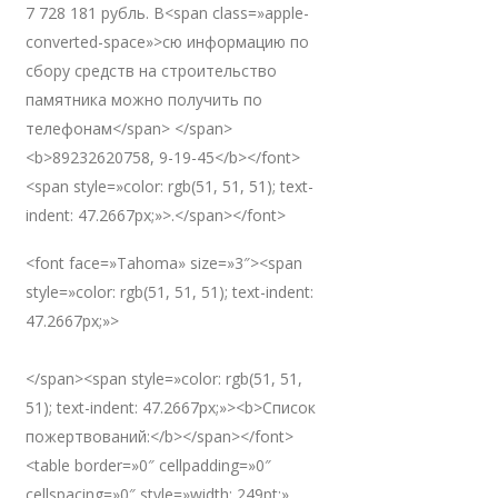
7 728 181 рубль. В<span class=»apple-
converted-space»>сю информацию по
сбору средств на строительство
памятника можно получить по
телефонам</span> </span>
<b>89232620758, 9-19-45</b></font>
<span style=»color: rgb(51, 51, 51); text-
indent: 47.2667px;»>.</span></font>
<font face=»Tahoma» size=»3″><span
style=»color: rgb(51, 51, 51); text-indent:
47.2667px;»>
</span><span style=»color: rgb(51, 51,
51); text-indent: 47.2667px;»><b>Список
пожертвований:</b></span></font>
<table border=»0″ cellpadding=»0″
cellspacing=»0″ style=»width: 249pt;»