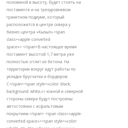
половиной в высоту, будет стоять на
постаменте и на трехуровневом
гранитном подиуме, который
расположится в центре сквера у
бизнес-центра «Кызыл».<span
class=»apple-converted-
space»> </span>В настоящее время
постамент высотой 1,7 метра уже
полностью отлит из бетона. На
территории вокруг идут работы по
укладке брусчатки и бордюров.
С</span><span style=»color: black;
background: white;»> южной и северной
стороны сквера будут построены
автостоянки с асфальтовым
покрытием.</span> <span class=»apple-
converted-space»><span style=»color: