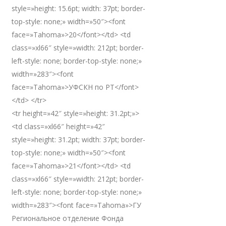
style=»height: 15.6pt; width: 37pt; border-
top-style: none;» width=»50″><font
face=»Tahoma»>20</font></td> <td
class=»xl66″ style=»width: 212pt; border-
left-style: none; border-top-style: none;»
width=»283″><font
face=»Tahoma»>УФСКН по РТ</font>
</td> </tr>
<tr height=»42″ style=»height: 31.2pt;»>
<td class=»xl66″ height=»42″
style=»height: 31.2pt; width: 37pt; border-
top-style: none;» width=»50″><font
face=»Tahoma»>21</font></td> <td
class=»xl66″ style=»width: 212pt; border-
left-style: none; border-top-style: none;»
width=»283″><font face=»Tahoma»>ГУ
Региональное отделение Фонда