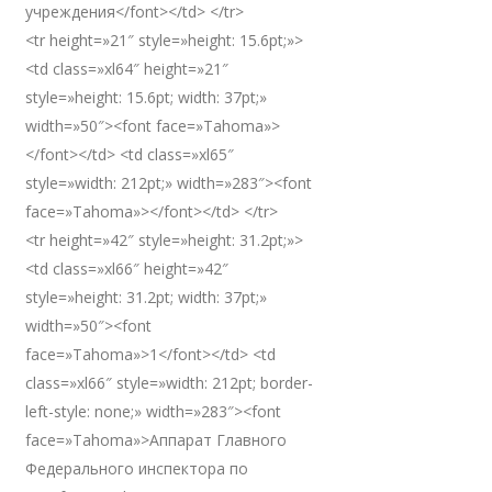
учреждения</font></td> </tr>
<tr height=»21″ style=»height: 15.6pt;»>
<td class=»xl64″ height=»21″
style=»height: 15.6pt; width: 37pt;»
width=»50″><font face=»Tahoma»>
</font></td> <td class=»xl65″
style=»width: 212pt;» width=»283″><font
face=»Tahoma»></font></td> </tr>
<tr height=»42″ style=»height: 31.2pt;»>
<td class=»xl66″ height=»42″
style=»height: 31.2pt; width: 37pt;»
width=»50″><font
face=»Tahoma»>1</font></td> <td
class=»xl66″ style=»width: 212pt; border-
left-style: none;» width=»283″><font
face=»Tahoma»>Аппарат Главного
Федерального инспектора по