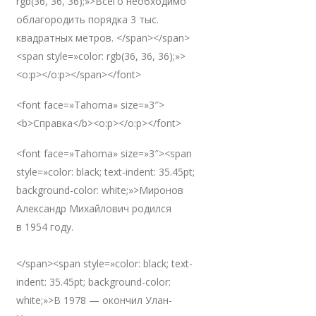
rgb(36, 36, 36);»>Всего необходимо
облагородить порядка 3 тыс.
квадратных метров. </span></span>
<span style=»color: rgb(36, 36, 36);»>
<o:p></o:p></span></font>
<font face=»Tahoma» size=»3″>
<b>Справка</b><o:p></o:p></font>
<font face=»Tahoma» size=»3″><span
style=»color: black; text-indent: 35.45pt;
background-color: white;»>Миронов
Александр Михайлович родился
в 1954 году.
</span><span style=»color: black; text-
indent: 35.45pt; background-color:
white;»>В 1978 — окончил Улан-