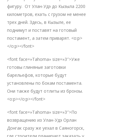
фигуру. От Улан-Удэ до Кызыла 2200
километров, ехать с грузом не менее
трех дней. Здесь, в Кызыле, ее
поднимут и поставят на готовый
постамент, а затем приварят. <o:p>
</o:p></font>
<font face=»Tahoma» size=»3″>Уже
готовы глиняные заготовки
барельефов, которые будут
установлены по бокам постамента.
Они также будут отлиты из бронзы.
<o:p></o:p></font>
<font face=»Tahoma» size=»3″>По
возвращению из Улан-Удэ Орлан
Донгак сразу же уехал в Саяногорск,
где строители планируют заказать у