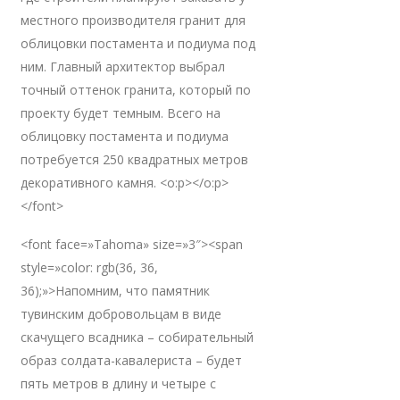
местного производителя гранит для
облицовки постамента и подиума под
ним. Главный архитектор выбрал
точный оттенок гранита, который по
проекту будет темным. Всего на
облицовку постамента и подиума
потребуется 250 квадратных метров
декоративного камня. <o:p></o:p>
</font>
<font face=»Tahoma» size=»3″><span
style=»color: rgb(36, 36,
36);»>Напомним, что памятник
тувинским добровольцам в виде
скачущего всадника – собирательный
образ солдата-кавалериста – будет
пять метров в длину и четыре с