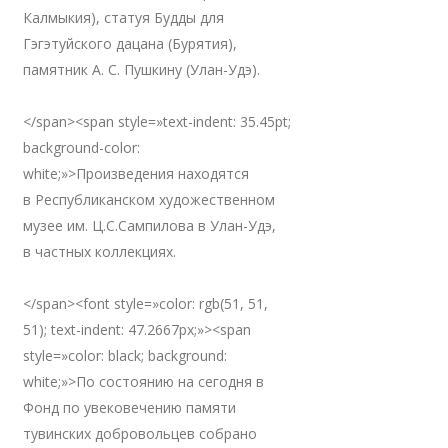
Калмыкия), статуя Будды для
Гэгэтуйского дацана (Бурятия),
памятник А. С. Пушкину (Улан-Удэ).
</span><span style=»text-indent: 35.45pt;
background-color:
white;»>Произведения находятся
в Республиканском художественном
музее им. Ц.С.Сампилова в Улан-Удэ,
в частных коллекциях.
</span><font style=»color: rgb(51, 51,
51); text-indent: 47.2667px;»><span
style=»color: black; background:
white;»>По состоянию на сегодня в
Фонд по увековечению памяти
тувинских добровольцев собрано