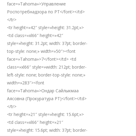
face=»Tahoma»>Управление
Роспотребнадзора по РТ</font></td>
</tr>
<tr height=»42″ style=»height: 31.2pt;»>
<td class=»xl66″ height=»42″
style=»height: 31.2pt; width: 37pt; border-
top-style: none;» width=»50″><font
face=»Tahoma»>7</font></td> <td
class=»xl66″ style=»width: 212pt; border-
left-style: none; border-top-style: none;»
width=»283″><font
face=»Tahoma»>Ондар Сайлыкмаа
Аясовна (Прокуратура РТ)</font></td>
</tr>
<tr height=»21″ style=»height: 15.6pt;»>
<td class=»xl66″ height=»21″
style=»height: 15.6pt; width: 37pt; border-