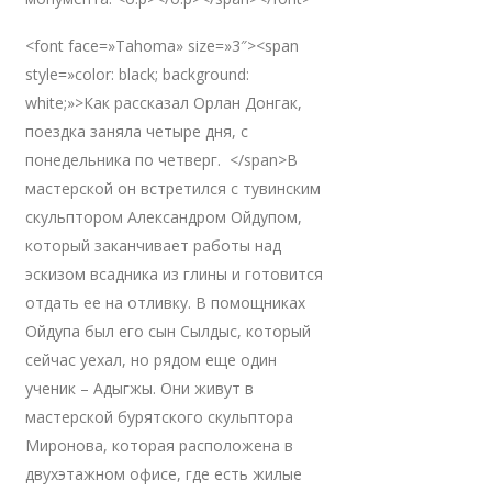
<font face=»Tahoma» size=»3″><span
style=»color: black; background:
white;»>Как рассказал Орлан Донгак,
поездка заняла четыре дня, с
понедельника по четверг. </span>В
мастерской он встретился с тувинским
скульптором Александром Ойдупом,
который заканчивает работы над
эскизом всадника из глины и готовится
отдать ее на отливку. В помощниках
Ойдупа был его сын Сылдыс, который
сейчас уехал, но рядом еще один
ученик – Адыгжы. Они живут в
мастерской бурятского скульптора
Миронова, которая расположена в
двухэтажном офисе, где есть жилые