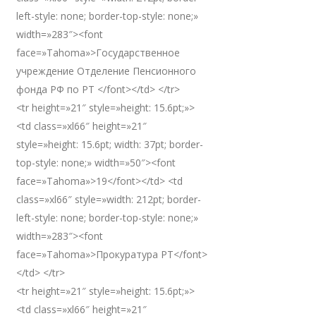
left-style: none; border-top-style: none;»
width=»283″><font
face=»Tahoma»>Государственное
учреждение Отделение Пенсионного
фонда РФ по РТ </font></td> </tr>
<tr height=»21″ style=»height: 15.6pt;»>
<td class=»xl66″ height=»21″
style=»height: 15.6pt; width: 37pt; border-
top-style: none;» width=»50″><font
face=»Tahoma»>19</font></td> <td
class=»xl66″ style=»width: 212pt; border-
left-style: none; border-top-style: none;»
width=»283″><font
face=»Tahoma»>Прокуратура РТ</font>
</td> </tr>
<tr height=»21″ style=»height: 15.6pt;»>
<td class=»xl66″ height=»21″