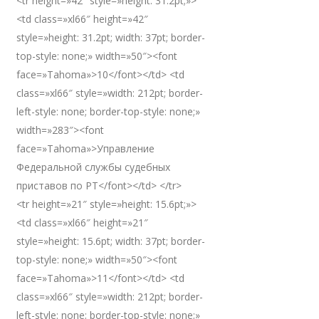
<tr height=»42″ style=»height: 31.2pt;»>
<td class=»xl66″ height=»42″
style=»height: 31.2pt; width: 37pt; border-
top-style: none;» width=»50″><font
face=»Tahoma»>10</font></td> <td
class=»xl66″ style=»width: 212pt; border-
left-style: none; border-top-style: none;»
width=»283″><font
face=»Tahoma»>Управление
Федеральной службы судебных
приставов по РТ</font></td> </tr>
<tr height=»21″ style=»height: 15.6pt;»>
<td class=»xl66″ height=»21″
style=»height: 15.6pt; width: 37pt; border-
top-style: none;» width=»50″><font
face=»Tahoma»>11</font></td> <td
class=»xl66″ style=»width: 212pt; border-
left-style: none; border-top-style: none;»