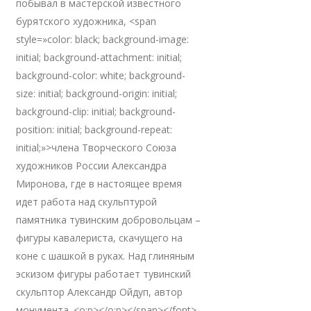
побывал в мастерской известного
бурятского художника, <span
style=»color: black; background-image:
initial; background-attachment: initial;
background-color: white; background-
size: initial; background-origin: initial;
background-clip: initial; background-
position: initial; background-repeat:
initial;»>члена Творческого Союза
художников России Александра
Миронова, где в настоящее время
идет работа над скульптурой
памятника тувинским добровольцам –
фигуры кавалериста, скачущего на
коне с шашкой в руках. Над глиняным
эскизом фигуры работает тувинский
скульптор Александр Ойдуп, автор
монумента. <o:p></o:p></span></font>