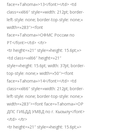
face=»Tahoma»>13</font></td> <td
class=»xl66″ style=»width: 212pt; border-
left-style: none; border-top-style: none;»
width=»283″><font
face=»Tahoma»>ОФМС России по
РТ</font></td> </tr>
<tr height=»21″ style=»height: 15.6pt;»>
<td class=»xl66″ height=»21″
style=»height: 15.6pt; width: 37pt; border-
top-style: none;» width=»50″><font
face=»Tahoma»>14</font></td> <td
class=»xl66″ style=»width: 212pt; border-
left-style: none; border-top-style: none;»
width=»283″><font face=»Tahoma»>ОР
ДПС ГИБДД УМВД по г. Кызылу</font>
</td> </tr>
<tr height=»21″ style=»height: 15.6pt;»>