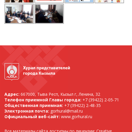
Адрес:
667000, Тыва Респ, Кызыл г, Ленина, 32
Телефон приемной Главы города:
+7 (39422) 2-05-71
Общественная приемная:
+7 (39422) 2-48-35
Электронная почта:
gorhural@mail.ru
Официальный веб-сайт:
www.gorhural.ru
Все материалы сайта доступны по лицензии: Creative