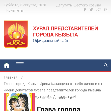
Суббота, 8 августа, 2026
Депутаты шестого созыва
Комитеты
Главная
Глава города Кызыл Ирина Казанцева от себя лично и от
имени депутатов Хурала представителей города Кызыла
поздравляет всех матерей с Днем матери!
27.11.2022
-
Новости
Глава города