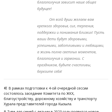
благополучия зависит наше общее
будущее!
От всей души желаем вам
крепкого здоровья, сил, терпения,
поддержки и понимания близких! Пусть
ваши дети будут здоровыми,
успешными, заботливыми и любящими,
а жизнь полна светлых моментов,
благополучия и гармонии. С
праздником, будьте счастливы,
берегите себя!
Навигация
В рамках подготовки к 4-ой очередной сессии
по
состоялось заседание Комитета по ЖКХ,
записям
благоустройству, дорожному хозяйству и транспорту
Хурала представителей города Кызыла.
В Туве для семей с детьми в 2023 году появится новое