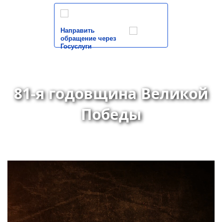
Направить
обращение через
Госуслуги
81-я годовщина Великой
Победы